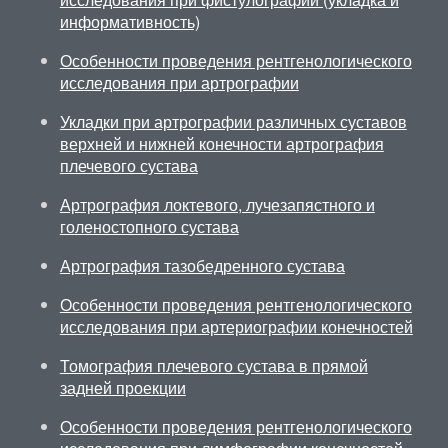
информативность)
Особенности проведения рентгенологического
исследования при артрографии
Укладки при артрографии различных суставов
верхней и нижней конечности артрография
плечевого сустава
Артрография локтевого, лучезапястного и
голеностопного сустава
Артрография тазобедренного сустава
Особенности проведения рентгенологического
исследования при артериографии конечностей
Томография плечевого сустава в прямой
задней проекции
Особенности проведения рентгенологического