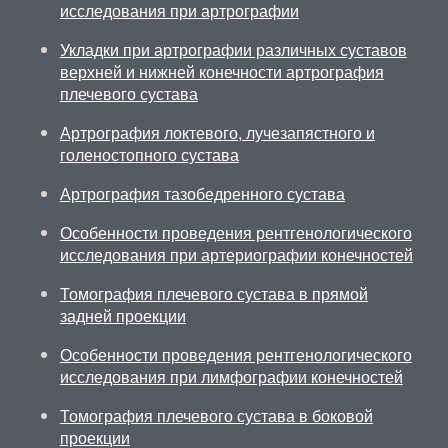
исследования при артрографии
Укладки при артрографии различных суставов
верхней и нижней конечности артрография
плечевого сустава
Артрография локтевого, лучезапястного и
голеностопного сустава
Артрография тазобедренного сустава
Особенности проведения рентгенологического
исследования при артериографии конечностей
Томография плечевого сустава в прямой
задней проекции
Особенности проведения рентгенологического
исследования при лимфографии конечностей
Томография плечевого сустава в боковой
проекции