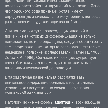
проявлениями, касающимися эмоционально-
волевых расстройств и нарушений мышления. Ясно,
что подобного рода признаки, хотя и имеют
определенную значимость, не могут решить вопросы
разграничения в удовлетворительной мере.
Для понимания сути происходящих явлений и
причин, из-за которых дифференциация не только
невозможна, но и не оправдана, следует обратиться к
тем представлениям, которые развивают некоторые
немецкие и польские исследователи [Hafner Н., 1968;
Zorawik P., 1966]. Согласно их позиции, существует
очень близкая аналогия между госпитализмом и
явлениями психической депривации.
В таком случае разве нельзя рассматривать
длительное содержание больных в госпитальных
условиях как искусственно созданные условия
социальной депривации?
Патологические же формы
адаптации
, возникающие
при этом, не что иное, как проявления госпитализма.