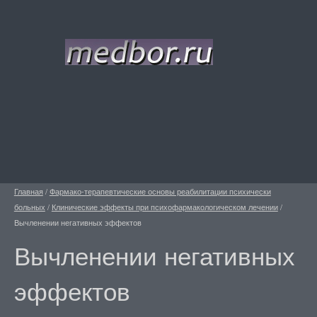
Главная
/
Фармако-терапевтические основы реабилитации психически
больных
/
Клинические эффекты при психофармакологическом лечении
/
Вычленении негативных эффектов
Вычленении негативных
эффектов