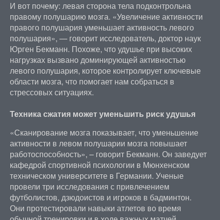
И вот почему: левая сторона тела подконтрольна
правому полушарию мозга. «Увеличение активности
правого полушария уменьшает активность левого
полушария», — говорит исследователь, доктор наук
Юрген Бекманн. Похоже, что удушье при высоких
нагрузках вызвано доминирующей активностью
левого полушария, которое контролирует ключевые
области мозга, что помогает нам собраться в
стрессовых ситуациях.
Техника сжатия может уменьшить риск удушья
«Сканирование мозга показывает, что уменьшение
активности в левом полушарии мозга повышает
работоспособность», – говорит Бекманн. Он заведует
кафедрой спортивной психологии в Мюнхенском
техническом университете в Германии. Ученые
провели три исследования с привлечением
футболистов, дзюдоистов и игроков в бадминтон.
Они протестировали навыки атлетов во время
обычной тренировки и в ходе важных матчей,