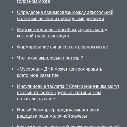
головном мозге
Определена взаимосвязь между алкогольной
болезнью печени и циркадными ритмами
Морские кораллы способны улучить метод
костной трансплантации
Формирование синапсов в головном мозге
Что такое акриловые протезы?
«Мусорная» ДНК может контролировать
клеточное развитие
Инсулиновые таблетки? Клетки кишечника могут
всасывать более крупные частицы, чем
полагалось ранее
Новый биомаркер предсказывает риск
рецидива рака молочной железы
Как иммунные клетки обнаруживают инфекцию?