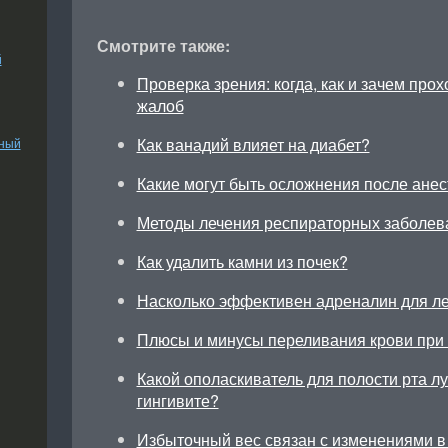
Смотрите также:
й
Проверка зрения: когда, как и зачем про
жалоб
Как ванадий влияет на диабет?
ьный
Какие могут быть осложнения после анес
Методы лечения респираторных заболев
Как удалить камни из почек?
Насколько эффективен адреналин для л
Плюсы и минусы переливания крови при
Какой ополаскиватель для полости рта л
гингивите?
Избыточный вес связан с изменениями в