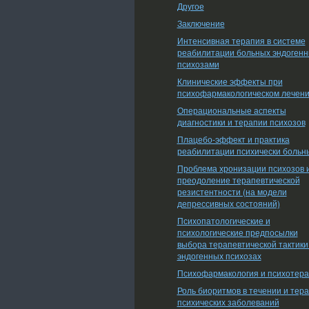
Другое
Заключение
Интенсивная терапия в системе
реабилитации больных эндоген
психозами
Клинические эффекты при
психофармакологическом лечен
Операциональные аспекты
диагностики и терапии психозов
Плацебо-эффект и практика
реабилитации психически больн
Проблема хронизации психозов 
преодоление терапевтической
резистентности (на модели
депрессивных состояний)
Психопатологические и
психологические предпосылки
выбора терапевтической тактики
эндогенных психозах
Психофармакология и психотер
Роль биоритмов в течении и тер
психических заболеваний