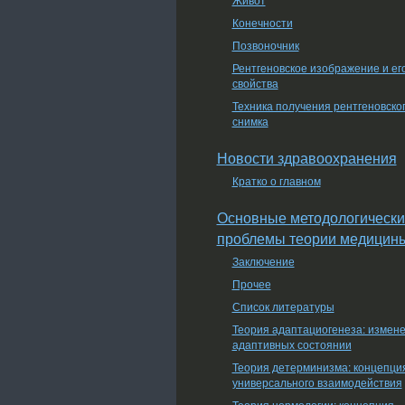
Конечности
Позвоночник
Рентгеновское изображение и ег
свойства
Техника получения рентгеновско
снимка
Новости здравоохранения
Кратко о главном
Основные методологически
проблемы теории медицин
Заключение
Прочее
Список литературы
Теория адаптациогенеза: измен
адаптивных состоянии
Теория детерминизма: концепци
универсального взаимодействия
Теория нормологии: концепция