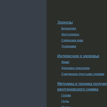
Зоонозы
Бруцеллез
Лептоспироз
Сибирская язва
Туляремия
Интересное о здоровье
Живи!
Здоровое поколение
О медицине простыми словами
Методика и техника получе
рентгеновского снимка
Голова
Грудь
Живот