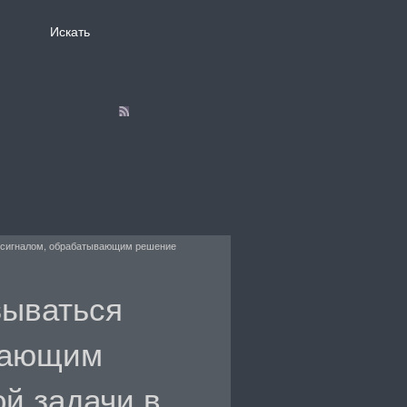
 сигналом, обрабатывающим решение
зываться
вающим
й задачи в