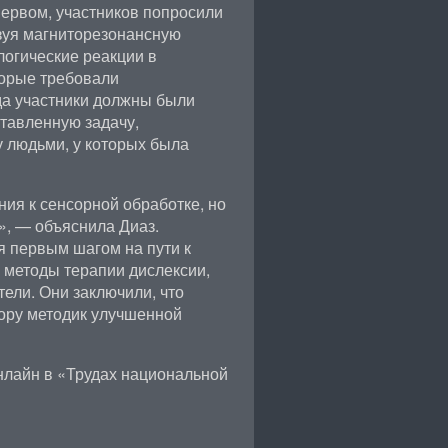
первом, участников попросили
зуя магниторезонансную
огические реакции в
торые требовали
да участники должны были
ставленную задачу,
 людьми, у которых была
ия к сенсорной обработке, но
», — объяснила Диаз.
 первым шагом на пути к
 методы терапии дислексии,
ели. Они заключили, что
ору методик улучшенной
нлайн в «Трудах национальной