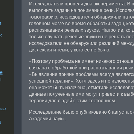
Исследователи провели два эксперимента. В 
выполнить задачи на понимание речи. Исполь
томографию, исследователи обнаружили патол
о
головном мозге во время обработки задач, ко
распознавания речевых звуков. Напротив, ког
го
только слушать речевые звуки и не решать по
исследователи не обнаружили различий между
дислексия и теми, у кого ее не было.
«Поэтому проблема не имеет никакого отношен
связана с обработкой при распознавании речи
е
«Выявление причин проблемы всегда является
ы
успешной терапии». Хотя здесь и не изложены
она может быть излечена, отметили исследоват
данные полученные ими могут привести к выб
терапии для людей с этим состоянием.
ение
Исследование было опубликовано 6 августа о
Академии наук».
я