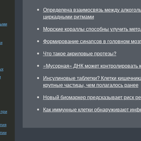
Определена взаимосвязь между алкоголь
циркадными ритмами
ными
Морские кораллы способны улучить мето
Формирование синапсов в головном моз
ии
Что такое акриловые протезы?
«Мусорная» ДНК может контролировать к
ых
и
Инсулиновые таблетки? Клетки кишечник
крупные частицы, чем полагалось ранее
Новый биомаркер предсказывает риск р
Как иммунные клетки обнаруживают инф
 при
апия
апии