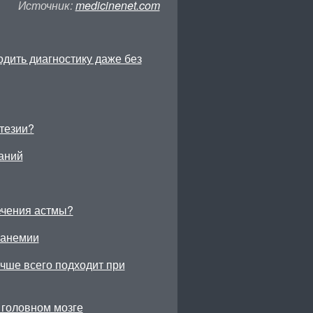
Источник:
medicinenet.com
ходить диагностику даже без
тезии?
аний
ечения астмы?
 анемии
учше всего подходит при
 головном мозге