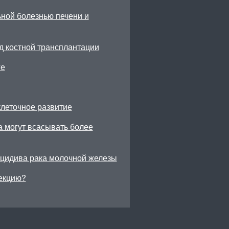
ной болезнью печени и
д костной трансплантации
ге
леточное развитие
а могут всасывать более
ецидива рака молочной железы
екцию?