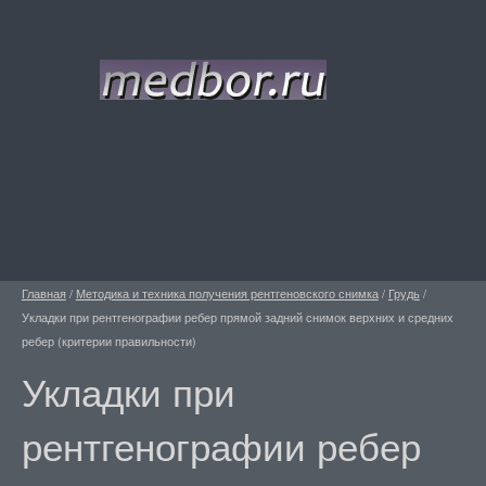
Главная
/
Методика и техника получения рентгеновского снимка
/
Грудь
/
Укладки при рентгенографии ребер прямой задний снимок верхних и средних
ребер (критерии правильности)
Укладки при
рентгенографии ребер