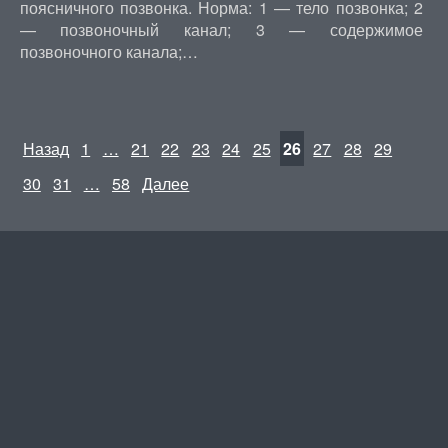
поясничного позвонка. Норма: 1 — тело позвонка; 2
— позвоночный канал; 3 — содержимое
позвоночного канала;…
Назад
1
…
21
22
23
24
25
26
27
28
29
30
31
…
58
Далее