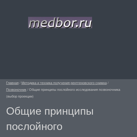
Главная
/
Методика и техника получения рентгеновского снимка
/
Позвоночник
/
Общие принципы послойного исследования позвоночника
(выбор проекции)
Общие принципы
послойного