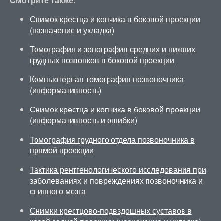
Смотрите также:
Снимок крестца и копчика в боковой проекции
(назначение и укладка)
Томография и зонография средних и нижних
грудных позвонков в боковой проекции
Компьютерная томография позвоночника
(информативность)
Снимок крестца и копчика в боковой проекции
(информативность и ошибки)
Томография грудного отдела позвоночника в
прямой проекции
Тактика рентгенологического исследования при
заболеваниях и повреждениях позвоночника и
спинного мозга
Снимки крестцово-подвздошных суставов в