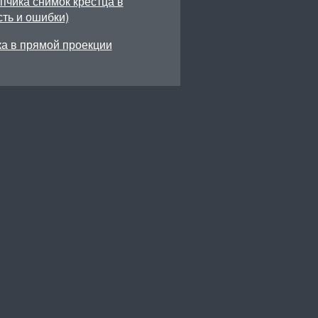
пчика снимок крестца в
ть и ошибки)
а в прямой проекции