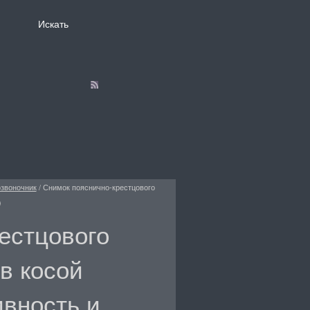
звоночник
/
Снимок пояснично-крестцового
)
естцового
в косой
вность и