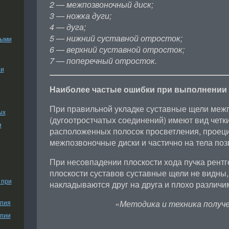
2 — межпозвоночный диск;
3 — ножка дуги;
4 — дуга;
5 — нижний суставной отросток;
ными
6 — верхний суставной отросток;
7 — поперечный отросток.
ии
Наиболее частые ошибки при выполнении
При правильной укладке суставные щели меж
ых
(дугоотростчатых соединений) имеют вид четки
и
расположенных полосок просветления, проец
межпозвоночные диски и частично на тела поз
При несовпадении плоскости хода пучка рентг
плоскости суставов суставные щели не видны,
 при
накладываются друг на друга и плохо различи
апия
«Методика и техника получе
апии