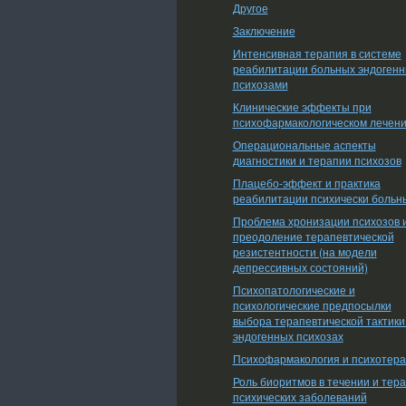
Другое
Заключение
Интенсивная терапия в системе
реабилитации больных эндоген
психозами
Клинические эффекты при
психофармакологическом лечен
Операциональные аспекты
диагностики и терапии психозов
Плацебо-эффект и практика
реабилитации психически больн
Проблема хронизации психозов 
преодоление терапевтической
резистентности (на модели
депрессивных состояний)
Психопатологические и
психологические предпосылки
выбора терапевтической тактики
эндогенных психозах
Психофармакология и психотер
Роль биоритмов в течении и тер
психических заболеваний