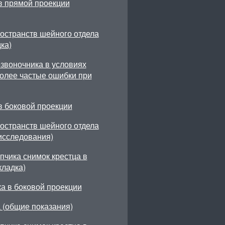
в прямой проекции
остранств шейного отдела
ка)
звоночника в условиях
олее частые ошибки при
в боковой проекции
остранств шейного отдела
исследования)
пчика снимок крестца в
кладка)
а в боковой проекции
 (общие показания)