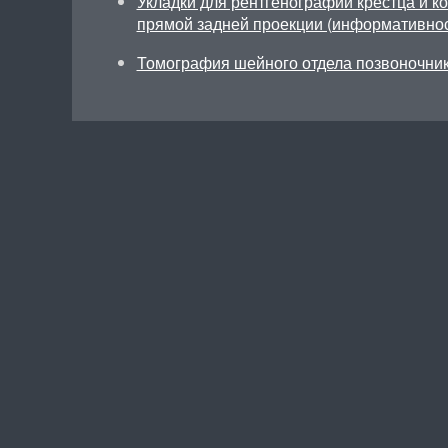
Укладки для рентгенографии крестца и ко
прямой задней проекции (информативнос
Томография шейного отдела позвоночник