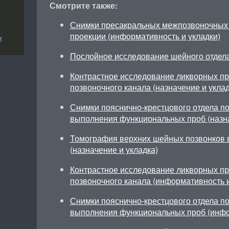
Смотрите также:
Снимки пресакральных межпозвоночных 
проекции (информативность и укладки)
х
Послойное исследование шейного отдел
Контрастное исследование ликворных про
позвоночного канала (назначение и уклад
Снимки пояснично-крестцового отдела по
выполнения функциональных проб (назна
Томография верхних шейных позвонков 
(назначение и укладка)
Контрастное исследование ликворных про
позвоночного канала (информативность 
Снимки пояснично-крестцового отдела по
выполнения функциональных проб (инфо