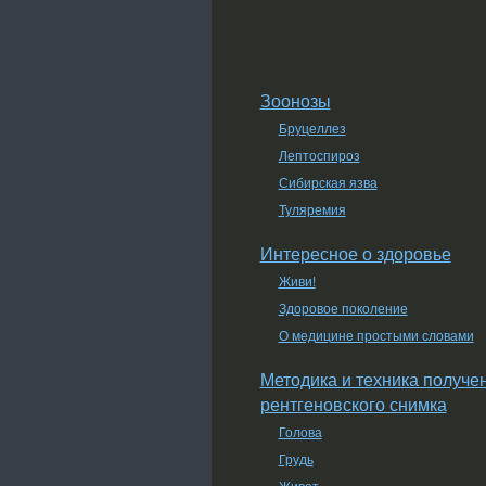
Зоонозы
Бруцеллез
Лептоспироз
Сибирская язва
Туляремия
Интересное о здоровье
Живи!
Здоровое поколение
О медицине простыми словами
Методика и техника получе
рентгеновского снимка
Голова
Грудь
Живот