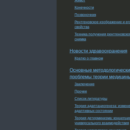
Конечности
Позвоночник
Рентгеновское изображение и ег
свойства
Техника получения рентгеновско
снимка
Новости здравоохранения
Кратко о главном
Основные методологически
проблемы теории медицин
Заключение
Прочее
Список литературы
Теория адаптациогенеза: измен
адаптивных состоянии
Теория детерминизма: концепци
универсального взаимодействия
Теория нормологии: концепция