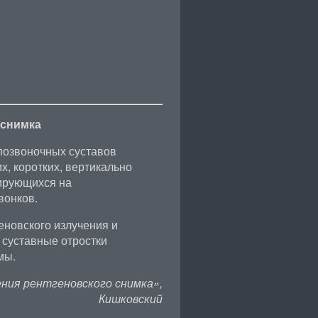
 снимка
позвоночных суставов
х, коротких, вертикально
ирующихся на
вонков.
еновского излучения и
 суставные отростки
мы.
ния рентгеновского снимка»,
Кишковский