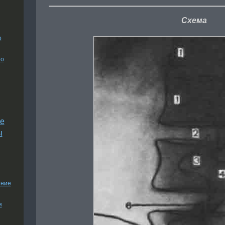
Схема
о
го
е
ы
ение
я