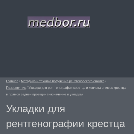
Главная
/
Методика и техника получения рентгеновского снимка
/
Позвоночник
/
Укладки для рентгенографии крестца и копчика снимок крестца
в прямой задней проекции (назначение и укладка)
Укладки для
рентгенографии крестца