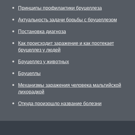
Принципы профилактики бруцеллеза
Актуальность задачи борьбы с бруцеллезом
Постановка диагноза
Как происходит заражение и как протекает
бруцеллез у людей
Бруцеллез у животных
Бруцеллы
Механизмы заражения человека мальтийской
лихорадкой
Откуда произошло название болезни