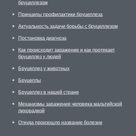
бруцеллезом
Принципы профилактики бруцеллеза
Актуальность задачи борьбы с бруцеллезом
Постановка диагноза
Как происходит заражение и как протекает
бруцеллез у людей
Бруцеллез у животных
Бруцеллы
Бруцеллез в нашей стране
Механизмы заражения человека мальтийской
лихорадкой
Откуда произошло название болезни