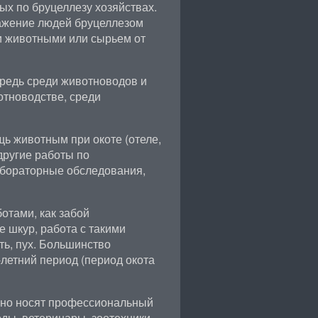
ых по бруцеллезу хозяйствах.
ражение людей бруцеллезом
и животными или сырьем от
редь среди животноводов и
отноводстве, среди
ь животным при окоте (отеле,
другие работы по
абораторные обследования,
отами, как забой
е шкур, работа с такими
ть, пух. Большинство
летний период (период окота
чно носят профессиональный
ды, ветеринары, зоотехники,