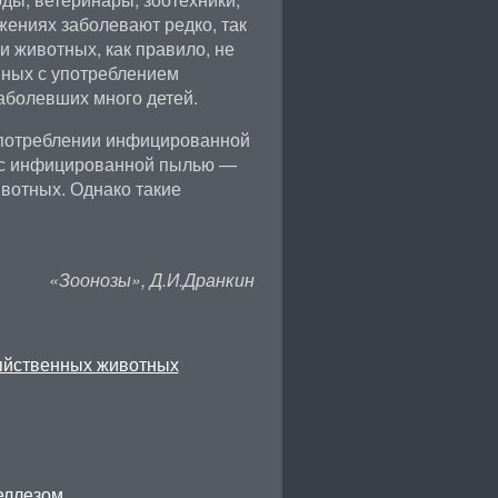
жениях заболевают редко, так
и животных, как правило, не
нных с употреблением
аболевших много детей.
употреблении инфицированной
м с инфицированной пылью —
вотных. Однако такие
«Зоонозы», Д.И.Дранкин
зяйственных животных
еллезом