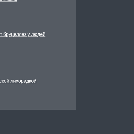
т бруцеллез у людей
ской лихорадкой