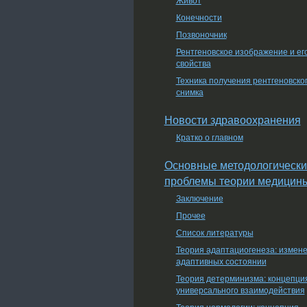
Конечности
Позвоночник
Рентгеновское изображение и ег
свойства
Техника получения рентгеновско
снимка
Новости здравоохранения
Кратко о главном
Основные методологически
проблемы теории медицин
Заключение
Прочее
Список литературы
Теория адаптациогенеза: измен
адаптивных состоянии
Теория детерминизма: концепци
универсального взаимодействия
Теория нормологии: концепция