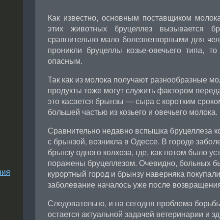
Как известно, основным поставщиком молок
этих животных бруцеллез вызывается б
сравнительно мало болезнетворными для чел
проникли бруцеллы козье-овечьего типа, то
опасным.
Так как из молока получают разнообразные мо
продукты тоже могут служить фактором перед
это касается брынзы — сыра с коротким срок
большей частью из козьего и овечьего молока.
Сравнительно недавно вспышка бруцеллеза ко
с брынзой, возникла в Одессе. В городе забол
брынзу одного колхоза, где, как потом было у
поражены бруцеллезом. Очевидно, больных б
ния
курортный город и брынзу наверняка покупали
заболевание началось уже после возвращения
Следовательно, и на сегодня проблема борьб
остается актуальной задачей ветеринарии и з