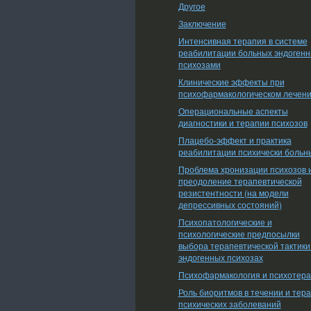
Другое
Заключение
Интенсивная терапия в системе
реабилитации больных эндоген
психозами
Клинические эффекты при
психофармакологическом лечен
Операциональные аспекты
диагностики и терапии психозов
Плацебо-эффект и практика
реабилитации психически больн
Проблема хронизации психозов 
преодоление терапевтической
резистентности (на модели
депрессивных состояний)
Психопатологические и
психологические предпосылки
выбора терапевтической тактики
эндогенных психозах
Психофармакология и психотер
Роль биоритмов в течении и тер
психических заболеваний