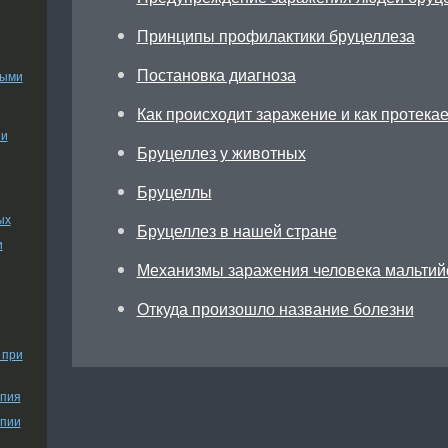
Принципы профилактики бруцеллеза
Постановка диагноза
ными
Как происходит заражение и как протекае
ии
Бруцеллез у животных
Бруцеллы
ых
Бруцеллез в нашей стране
и
Механизмы заражения человека мальтий
Откуда произошло название болезни
 при
апия
апии