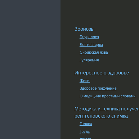
Зоонозы
Бруцеллез
Лептоспироз
Сибирская язва
Туляремия
Интересное о здоровье
Живи!
Здоровое поколение
О медицине простыми словами
Методика и техника получе
рентгеновского снимка
Голова
Грудь
Живот