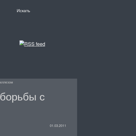
целлезом
 борьбы с
01.03.2011