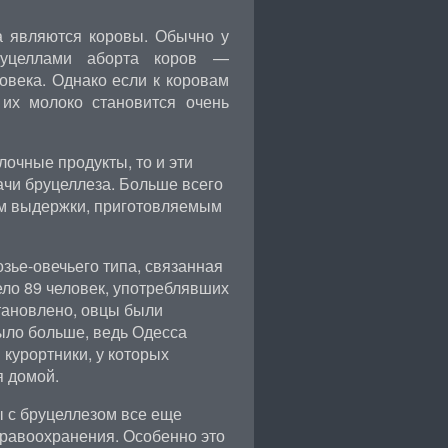
а являются коровы. Обычно у
руцеллами аборта коров —
овека. Однако если к коровам
 их молоко становится очень
лочные продукты, то и эти
ачи бруцеллеза. Больше всего
ом выдержки, приготовляемым
зье-овечьего типа, связанная
ело 89 человек, употреблявших
становлено, овцы были
ыло больше, ведь Одесса
 курортники, у которых
 домой.
ы с бруцеллезом все еще
дравоохранения. Особенно это