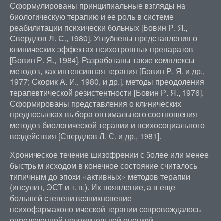
Сформулированы принципиальные взгляды на
биологическую терапию и ее роль в системе
реабилитации психически больных [Бовин Р. Я.,
Свердлов Л. С., 1980]. Углублены представления о
клинических эффектах психотропных препаратов
[Бовин Р. Я., 1984]. Разработаны такие комплексы
методов, как интенсивная терапия [Бовин Р. Я. и др.,
1977; Скорик А. И., 1980, и др.], методы преодоления
терапевтической резистентности [Бовин Р. Я., 1976].
Сформированы представления о клинических
предпосылках выбора оптимального соотношения
методов биологической терапии и психосоциального
воздействия [Свердлов Л. С. и др., 1981].
Хроническое течение шизофрении с более или менее
быстрым исходом в конечное состояние считалось
типичным до эпохи «активных» методов терапии
(инсулин, ЭСТ и т. п.). Их появление, а в еще
большей степени возникновение
психофармакологической терапии сопровождалось
определенной положительной оценкой