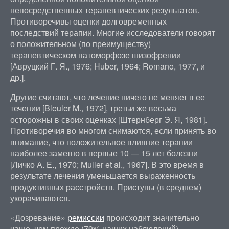
непосредственных терапевтических результатов.
Противоречивы оценки долговременных
последствий терапии. Многие исследователи говорят
о положительном (по преимуществу)
терапевтическом патоморфозе шизофрении
[Авруцкий Г. Я., 1976; Huber, 1964; Romano, 1977, и
др.].
Другие считают, что лечение ничего не меняет в ее
течении [Bleuler M., 1972], третьи же весьма
осторожны в своих оценках [Штернберг Э. Я, 1981].
Противоречия во многом снимаются, если принять во
внимание, что положительное влияние терапии
наиболее заметно в первые 10 — 15 лет болезни
[Личко А. Е., 1970; Muller et al., 1967]. В это время в
результате лечения уменьшается выраженность
продуктивных расстройств. Приступы (в среднем)
укорачиваются.
«Дозревание»
ремиссии
происходит значительно
чаще, чем прежде (79% наших наблюдений).