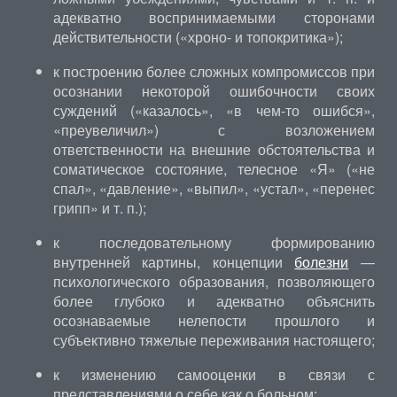
адекватно воспринимаемыми сторонами
действительности («хроно- и топокритика»);
к построению более сложных компромиссов при
осознании некоторой ошибочности своих
суждений («казалось», «в чем-то ошибся»,
«преувеличил») с возложением
ответственности на внешние обстоятельства и
соматическое состояние, телесное «Я» («не
спал», «давление», «выпил», «устал», «перенес
грипп» и т. п.);
к последовательному формированию
внутренней картины, концепции
болезни
—
психологического образования, позволяющего
более глубоко и адекватно объяснить
осознаваемые нелепости прошлого и
субъективно тяжелые переживания настоящего;
к изменению самооценки в связи с
представлениями о себе как о больном;