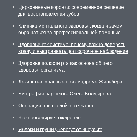
Циркониевые коронки: современное решение
для восстановления зубов
Клиника ментального здоровья: когда и зачем
обращаться за профессиональной помощью
Здоровье как система: почему важно доверять
врачу и выстраивать долгосрочное наблюдение
Здоровье полости рта как основа общего
здоровья организма
Лекарства, опасные при синдроме Жильбера
Биография нарколога Олега Болдырева
Операция при отслойке сетчатки
Что провоцирует ожирение
Яблоки и груши уберегут от инсульта