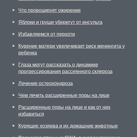
Что провоцирует ожирение
Яблоки и груши уберегут от инсульта
Избавляемся от перхоти
Курение матери увеличивает риск менингита у
ребенка
Глаза могут рассказать о динамике
прогрессирования рассеянного склероза
Лечение остеохондроза
Чем лечить расширенные поры на лице
Расширенные поры на лице и как от них
избавиться
Курящие хозяева и их домашние животные