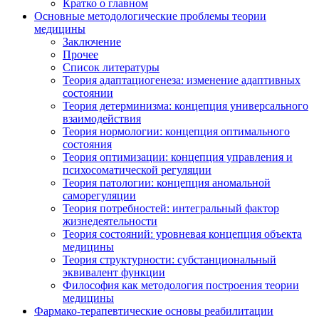
Кратко о главном
Основные методологические проблемы теории
медицины
Заключение
Прочее
Список литературы
Теория адаптациогенеза: изменение адаптивных
состоянии
Теория детерминизма: концепция универсального
взаимодействия
Теория нормологии: концепция оптимального
состояния
Теория оптимизации: концепция управления и
психосоматической регуляции
Теория патологии: концепция аномальной
саморегуляции
Теория потребностей: интегральный фактор
жизнедеятельности
Теория состояний: уровневая концепция объекта
медицины
Теория структурности: субстанциональный
эквивалент функции
Философия как методология построения теории
медицины
Фармако-терапевтические основы реабилитации