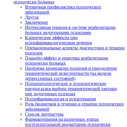
психически больных
Вторичная профилактика психических
заболеваний
Другое
Заключение
Интенсивная терапия в системе реабилитации
больных эндогенными психозами
Клинические эффекты при
психофармакологическом лечении
Операциональные аспекты диагностики и терапии
психозов
Плацебо-эффект и практика реабилитации
психически больных
Проблема хронизации психозов и преодоление
терапевтической резистентности (на модели
депрессивных состояний)
Психопатологические и психологические
предпосылки выбора терапевтической тактики
при эндогенных психозах
Психофармакология и психотерапия
Роль биоритмов в течении и терапии психических
заболеваний
Список литературы
Фармакотерапия на различных этапах
постгоспитальной реадаптации психически