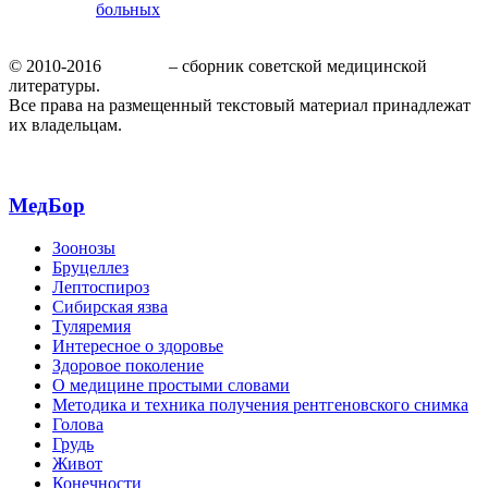
больных
© 2010-2016
МедБор
– сборник советской медицинской
литературы.
Все права на размещенный текстовый материал принадлежат
их владельцам.
МедБор
Зоонозы
Бруцеллез
Лептоспироз
Сибирская язва
Туляремия
Интересное о здоровье
Здоровое поколение
О медицине простыми словами
Методика и техника получения рентгеновского снимка
Голова
Грудь
Живот
Конечности