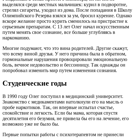
выделялся среди местных мальчишек: курил в подворотне,
стрелял сигареты, уходил из дома. После попадания в Школу
Олимпийского Резерва взялся за ум, бросил курение. Однако
вскоре желание просто курить сменилось на пристрастие к
серьезным препаратам. С 13 лет Олег начал искусственным
путем менять свое сознание, все больше углубляясь в
наркоманию.
Многие подумают, что это вина родителей. Другие скажут,
что всему виной друзья. У него причина была в обратном,
гормональные нарушения провоцировали эмоциональную
боль, вечное недовольство и бессонницу. Так однажды он
попробовал изменить мир путем изменения сознания.
Студенческие годы
В 1990 году Олег поступил в медицинский университет.
Знакомство с медикаментами натолкнули его на мысль о
пробе наркотиков. Так, он впервые испытал счастье,
спокойствие и легкость. Если бы мама, которая спустя
десятилетия его безумия, не привела бы его на лечение, его
возможно уже не было бы.
Первые попытки работы с психотерапевтом не принесли