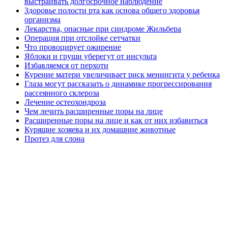
выстраивать долгосрочное наблюдение
Здоровье полости рта как основа общего здоровья
организма
Лекарства, опасные при синдроме Жильбера
Операция при отслойке сетчатки
Что провоцирует ожирение
Яблоки и груши уберегут от инсульта
Избавляемся от перхоти
Курение матери увеличивает риск менингита у ребенка
Глаза могут рассказать о динамике прогрессирования
рассеянного склероза
Лечение остеохондроза
Чем лечить расширенные поры на лице
Расширенные поры на лице и как от них избавиться
Курящие хозяева и их домашние животные
Протез для слона