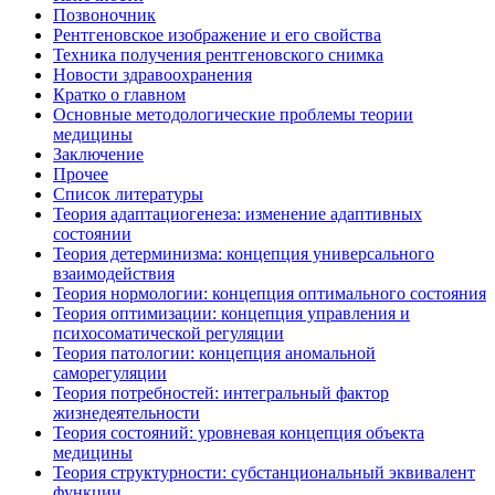
Позвоночник
Рентгеновское изображение и его свойства
Техника получения рентгеновского снимка
Новости здравоохранения
Кратко о главном
Основные методологические проблемы теории
медицины
Заключение
Прочее
Список литературы
Теория адаптациогенеза: изменение адаптивных
состоянии
Теория детерминизма: концепция универсального
взаимодействия
Теория нормологии: концепция оптимального состояния
Теория оптимизации: концепция управления и
психосоматической регуляции
Теория патологии: концепция аномальной
саморегуляции
Теория потребностей: интегральный фактор
жизнедеятельности
Теория состояний: уровневая концепция объекта
медицины
Теория структурности: субстанциональный эквивалент
функции