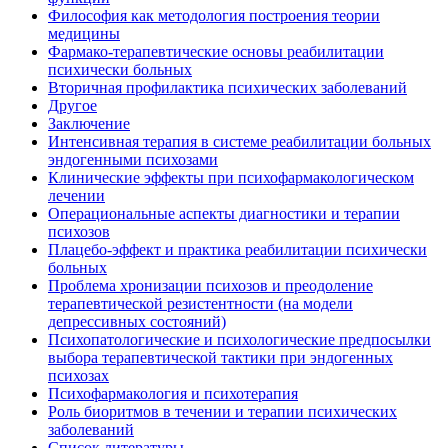
Философия как методология построения теории
медицины
Фармако-терапевтические основы реабилитации
психически больных
Вторичная профилактика психических заболеваний
Другое
Заключение
Интенсивная терапия в системе реабилитации больных
эндогенными психозами
Клинические эффекты при психофармакологическом
лечении
Операциональные аспекты диагностики и терапии
психозов
Плацебо-эффект и практика реабилитации психически
больных
Проблема хронизации психозов и преодоление
терапевтической резистентности (на модели
депрессивных состояний)
Психопатологические и психологические предпосылки
выбора терапевтической тактики при эндогенных
психозах
Психофармакология и психотерапия
Роль биоритмов в течении и терапии психических
заболеваний
Список литературы