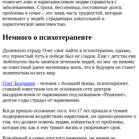
помогает алко и наркозависимым людям справиться с
заболеваниями. Страхи, бессонница, постоянные долги,
проблемы в семье – это лишь часть трудностей, которые
возникают у людей, страдающих алкогольной и
наркотической зависимостью.
Немного о психотерапевте
Душевную отраду Олег смог найти в психотерапии, однако,
его тернистый путь к победе был не сладок. Еще с детства ему
любопытно было заняться лечением людей, но мог ли никому
не известный ранее мальчишка знать, что в будущем он станет
знаменитым на весь мир.
Олег Болдырев
– человек с большой буквы, психотерапевт,
ставший известным после основания сети центров
выздоровления от наркомании под названием «Решение»,
долгие годы страдал от наркомании.
Когда пришло осознание того, что 17 лет прошли в тумане
подверженном воздействию наркотиков, он принял решение о
том, что должен помочь людям, избавиться от проблемы,
которая им, как и ему травит жизнь и укорачивает срок.
Рождённый в семье простого инженера, он ничем не