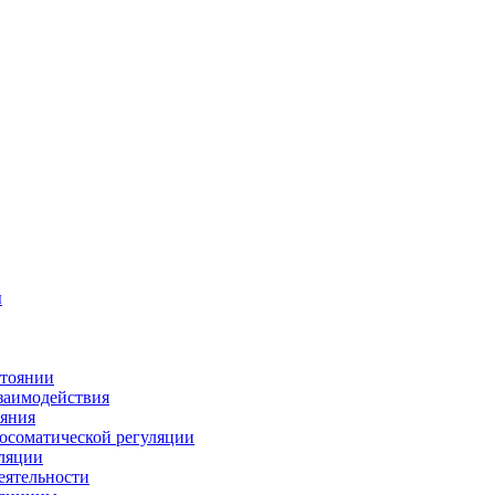
ы
стоянии
заимодействия
ояния
осоматической регуляции
уляции
еятельности