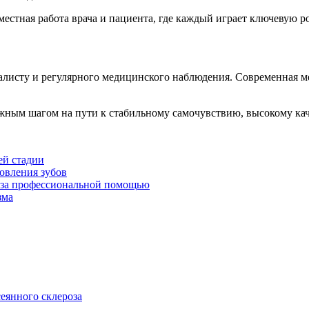
естная работа врача и пациента, где каждый играет ключевую ро
циалисту и регулярного медицинского наблюдения. Современная 
ажным шагом на пути к стабильному самочувствию, высокому ка
ей стадии
овления зубов
я за профессиональной помощью
зма
сеянного склероза