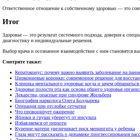
Ответственное отношение к собственному здоровью — это совм
Итог
Здоровье — это результат системного подхода, доверия к спе
диагностику и индивидуальные решения.
Выбор врача и осознанное взаимодействие с ним становятся в
Смотрите также:
Кератоконус: почему важно выявить заболевание на ранн
Циркониевые коронки: современное решение для восстан
Клиника ментального здоровья: когда и зачем обращатьс
Здоровье полости рта как основа общего здоровья органи
Лекарства, опасные при синдроме Жильбера
Биография нарколога Олега Болдырева
Операция при отслойке сетчатки
Что провоцирует ожирение
Яблоки и груши уберегут от инсульта
Избавляемся от перхоти
Курение матери увеличивает риск менингита у ребенка
Глаза могут рассказать о динамике прогрессирования рас
Лечение остеохондроза