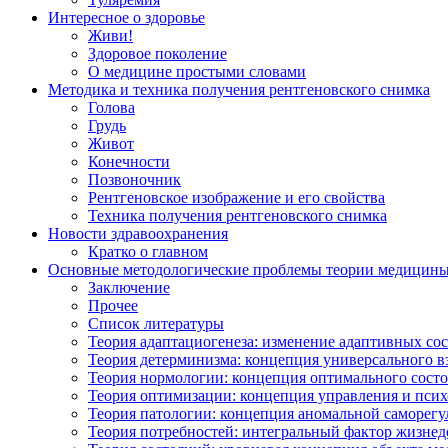
Интересное о здоровье
Живи!
Здоровое поколение
О медицине простыми словами
Методика и техника получения рентгеновского снимка
Голова
Грудь
Живот
Конечности
Позвоночник
Рентгеновское изображение и его свойства
Техника получения рентгеновского снимка
Новости здравоохранения
Кратко о главном
Основные методологические проблемы теории медицин
Заключение
Прочее
Список литературы
Теория адаптациогенеза: изменение адаптивных со
Теория детерминизма: концепция универсального в
Теория нормологии: концепция оптимального сост
Теория оптимизации: концепция управления и псих
Теория патологии: концепция аномальной саморег
Теория потребностей: интегральный фактор жизнед