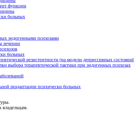
едицины
лент функции
едицины
ски больных
ьных эндогенными психозами
м лечении
психозов
ски больных
певтической резистентности (на модели депрессивных состояни
лки выбора терапевтической тактики при эндогенных психозах
заболеваний
льной реадаптации психически больных
туры.
х владельцам.