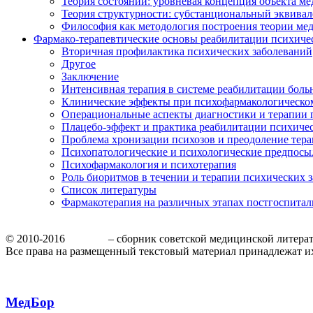
Теория состояний: уровневая концепция объекта м
Теория структурности: субстанциональный эквива
Философия как методология построения теории м
Фармако-терапевтические основы реабилитации психиче
Вторичная профилактика психических заболеваний
Другое
Заключение
Интенсивная терапия в системе реабилитации бол
Клинические эффекты при психофармакологическо
Операциональные аспекты диагностики и терапии 
Плацебо-эффект и практика реабилитации психиче
Проблема хронизации психозов и преодоление тера
Психопатологические и психологические предпосы
Психофармакология и психотерапия
Роль биоритмов в течении и терапии психических 
Список литературы
Фармакотерапия на различных этапах постгоспита
© 2010-2016
МедБор
– сборник советской медицинской литера
Все права на размещенный текстовый материал принадлежат и
МедБор