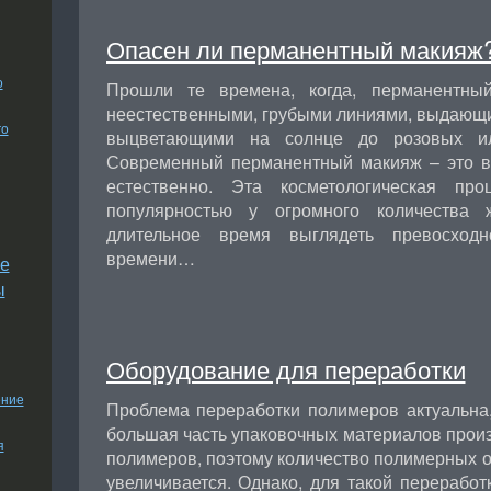
Опасен ли перманентный макияж
о
Прошли те времена, когда, перманентны
неестественными, грубыми линиями, выдающи
го
выцветающими на солнце до розовых или
Современный перманентный макияж – это вы
естественно. Эта косметологическая про
популярностью у огромного количества 
длительное время выглядеть превосход
времени…
е
ы
Оборудование для переработки
ение
Проблема переработки полимеров актуальна, 
большая часть упаковочных материалов произв
я
полимеров, поэтому количество полимерных о
увеличивается. Однако, для такой перерабо