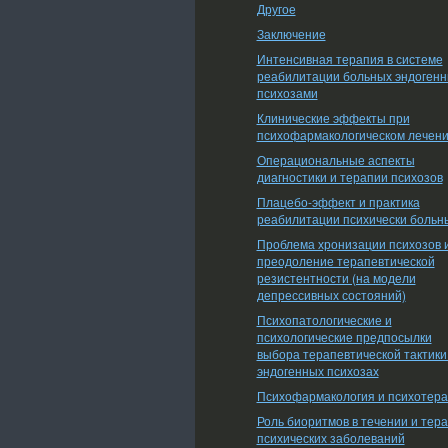
Другое
Заключение
Интенсивная терапия в системе
реабилитации больных эндоген
психозами
Клинические эффекты при
психофармакологическом лечен
Операциональные аспекты
диагностики и терапии психозов
Плацебо-эффект и практика
реабилитации психически больн
Проблема хронизации психозов 
преодоление терапевтической
резистентности (на модели
депрессивных состояний)
Психопатологические и
психологические предпосылки
выбора терапевтической тактики
эндогенных психозах
Психофармакология и психотер
Роль биоритмов в течении и тер
психических заболеваний