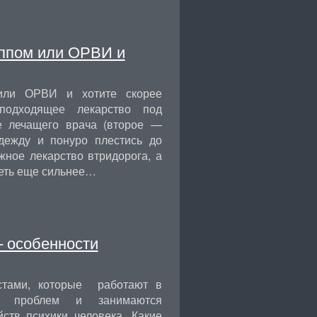
иппом или ОРВИ и
 или ОРВИ и хотите скорее
 подходящее лекарство под
е лечащего врача (второе —
одежду и понуро плестись до
жное лекарство втридорога, а
петь еще сильнее…
— особенности
истами, которые работают в
их проблем и занимаются
ств психики человека. Какие