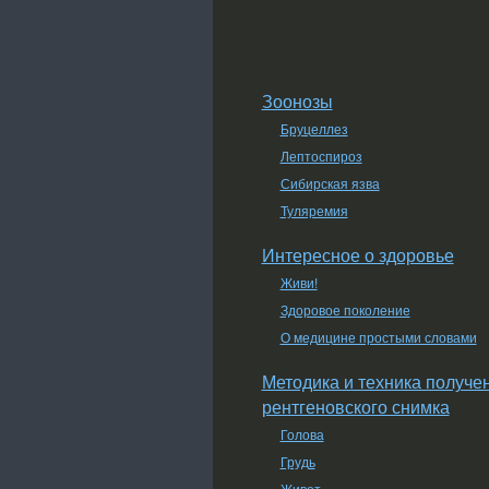
Зоонозы
Бруцеллез
Лептоспироз
Сибирская язва
Туляремия
Интересное о здоровье
Живи!
Здоровое поколение
О медицине простыми словами
Методика и техника получе
рентгеновского снимка
Голова
Грудь
Живот