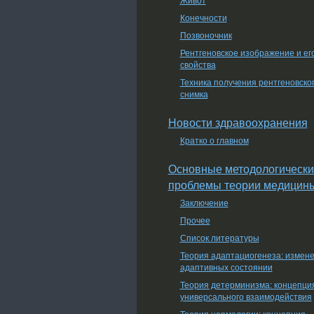
Конечности
Позвоночник
Рентгеновское изображение и ег
свойства
Техника получения рентгеновско
снимка
Новости здравоохранения
Кратко о главном
Основные методологически
проблемы теории медицин
Заключение
Прочее
Список литературы
Теория адаптациогенеза: измен
адаптивных состоянии
Теория детерминизма: концепци
универсального взаимодействия
Теория нормологии: концепция