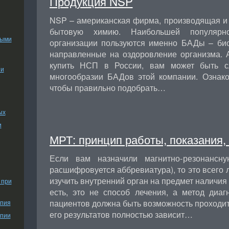
Продукция NSP
NSP – американская фирма, производящая и
бытовую химию. Наибольшей популярн
ными
организации пользуются именно БАДы – био
направленные на оздоровление организма.
купить НСП в России, вам может быть с
ии
многообразии БАДов этой компании. Ознако
чтобы правильно подобрать…
ых
и
МРТ: принцип работы, показания,
Если вам назначили магнитно-резонансн
расшифровуется аббревиатура), то это всего л
изучить внутренний орган на предмет наличия 
 при
есть, это не способ лечения, а метод диаг
пациентов должна быть возможность проходить
апия
его результатов полностью зависит…
апии