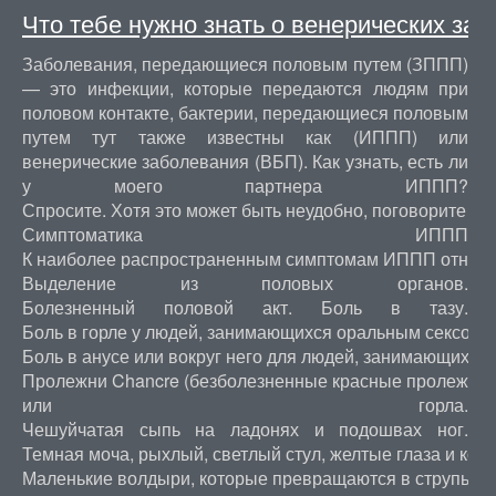
Что тебе нужно знать о венерических за
Заболевания, передающиеся половым путем (ЗППП)
— это инфекции, которые передаются людям при
половом контакте, бактерии, передающиеся половым
путем тут также известны как (ИППП) или
венерические заболевания (ВБП). Как узнать, есть ли
у моего партнера ИППП?
Спросите. Хотя это может быть неудобно, поговорите со
Симптоматика ИППП
К наиболее распространенным симптомам ИППП относя
Выделение из половых органов.
Болезненный половой акт. Боль в тазу.
Боль в горле у людей, занимающихся оральным сексом.
Боль в анусе или вокруг него для людей, занимающихся
Пролежни Chancre (безболезненные красные пролежни) в
или горла.
Чешуйчатая сыпь на ладонях и подошвах ног.
Темная моча, рыхлый, светлый стул, желтые глаза и кожа
Маленькие волдыри, которые превращаются в струпья на