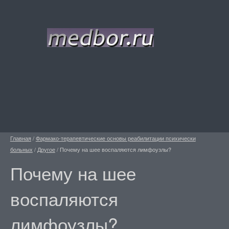
Главная
/
Фармако-терапевтические основы реабилитации психически
больных
/
Другое
/
Почему на шее воспаляются лимфоузлы?
Почему на шее
воспаляются
лимфоузлы?