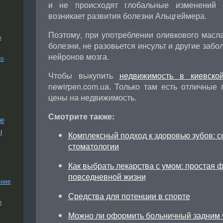
и не происходят глобальные изменений 
возникает развития болезни Альцгеймера.
Поэтому, при употреблении оливкового масл
о
болезни, не разовьется инсульт и другие забо
нейронов мозга.
го
Чтобы выкупить
недвижимость в киевско
newirpen.com.ua. Только там есть отличные
цены на недвижимость.
Смотрите также:
е
ы
Комплексный подход к здоровью зубов: 
стоматологии
Как выбрать лекарства с умом: простая 
повседневной жизни
ение
Средства для потенции в спорте
я
Можно ли оформить больничный задним 