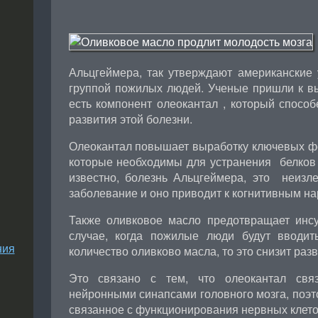
Альцгеймера, так утверждают американские
группой пожилых людей. Ученые пришли к вы
есть компонент олеокантал , который способ
развития этой болезни.
Олеокантал повышает выработку ключевых фе
которые необходимы для устранения
белков
известно, болезнь Альцгеймера, это
неизл
заболевание и оно приводит к когнитивным н
Также оливковое масло предотвращает инсу
случае, когда пожилые люди будут вводи
ния
количество оливково масла, то это снизит разв
Это связано с тем, что олеокантал связ
нейронными синапсами головного мозга, поэ
связанное с функционирования нервных клеток