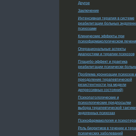
Другое
Заключение
Интенсивная терапия в системе
реабилитации больных эндоген
психозами
Клинические эффекты при
психофармакологическом лечен
Операциональные аспекты
диагностики и терапии психозов
Плацебо-эффект и практика
реабилитации психически больн
Проблема хронизации психозов 
преодоление терапевтической
резистентности (на модели
депрессивных состояний)
Психопатологические и
психологические предпосылки
выбора терапевтической тактики
эндогенных психозах
Психофармакология и психотер
Роль биоритмов в течении и тер
психических заболеваний