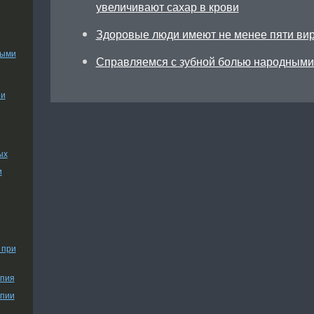
увеличивают сахар в крови
Здоровые люди имеют не менее пяти ви
ными
Справляемся с зубной болью народными
ии
ых
и
 при
апия
апии