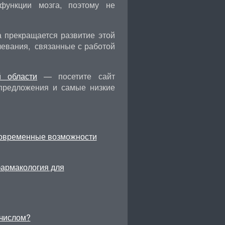
функции мозга, поэтому не
а прекращается развитие этой
левания,
связанные с работой
й области
— посетите сайт
 предложения и самые низкие
современные возможности
фармакология для
числом?