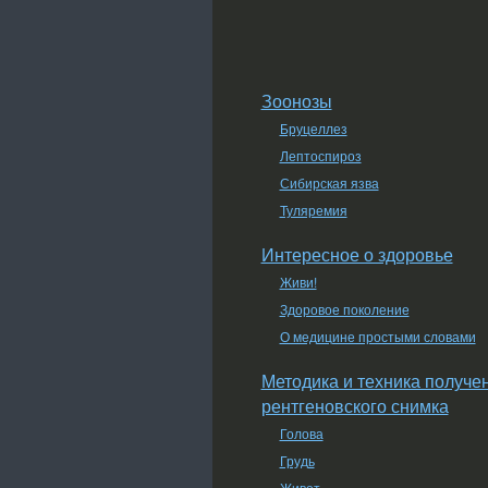
Зоонозы
Бруцеллез
Лептоспироз
Сибирская язва
Туляремия
Интересное о здоровье
Живи!
Здоровое поколение
О медицине простыми словами
Методика и техника получе
рентгеновского снимка
Голова
Грудь
Живот