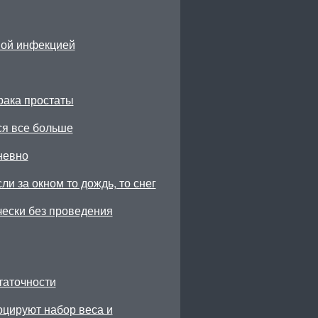
ной инфекцией
рака простаты
ся все больше
невно
ли за окном то дождь, то снег
чески без проведения
таточности
цируют набор веса и