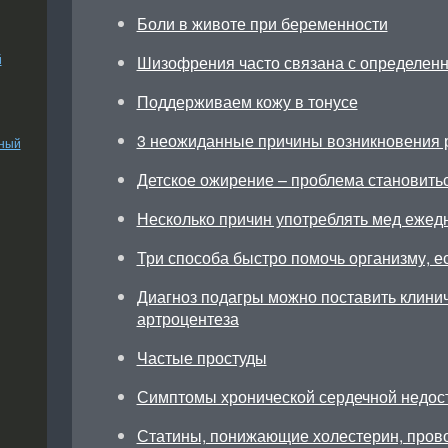
Боли в животе при беременности
й
Шизофрения часто связана с определен
Поддерживаем кожу в тонусе
3 неожиданные причины возникновения 
ьный
Детское ожирение – проблема становить
Несколько причин употреблять мед ежед
Три способа быстро помочь организму, ес
Диагноз подагры можно поставить клини
артроцентеза
Частые простуды
Симптомы хронической сердечной недос
Статины, понижающие холестерин, прово