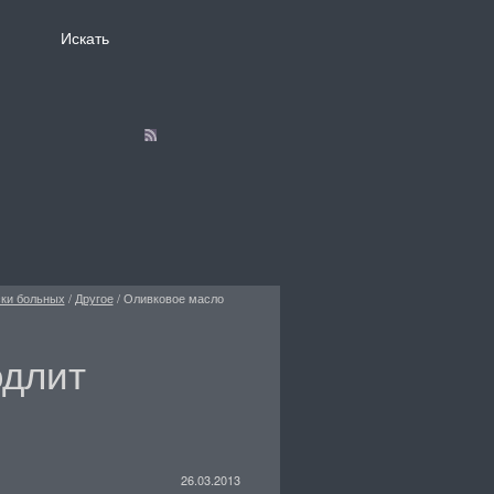
ски больных
/
Другое
/
Оливковое масло
одлит
26.03.2013