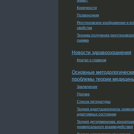
Конечности
Позвоночник
Рентгеновское изображение и ег
свойства
Техника получения рентгеновско
снимка
Новости здравоохранения
Кратко о главном
Основные методологически
проблемы теории медицин
Заключение
Прочее
Список литературы
Теория адаптациогенеза: измен
адаптивных состоянии
Теория детерминизма: концепци
универсального взаимодействия
Теория нормологии: концепция