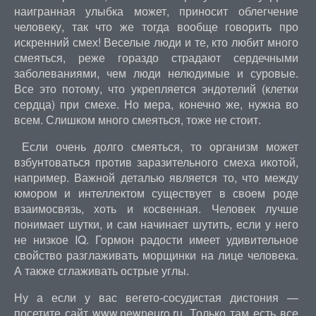
наигранная улыбка может, приносит облегчение
человеку, так что же тогда вообще говорить про
искренний смех! Веселые люди и те, кто любит много
смеяться, реже гораздо страдают сердечными
заболеваниями, чем люди нелюдимые и суровые.
Все это потому, что укрепляется эндотелий (клетки
сердца) при смехе. Но мера, конечно же, нужна во
всем. Слишком много смеяться, тоже не стоит.
Если очень долго смеяться, то организм может
взбунтоваться против заразительного смеха икотой,
например. Важной деталью является то, что между
юмором и интеллектом существует в своем роде
взаимосвязь, хоть и косвенная. Человек лучше
понимает шутки, и сам начинает шутить, если у него
не низкое IQ. Гормон радости имеет удивительное
свойство разглаживать морщинки на лице человека.
А также сглаживать острые углы.
Ну а если у вас вегето-сосудистая дистония —
посетите сайт www.newneuro.ru. Только там есть все