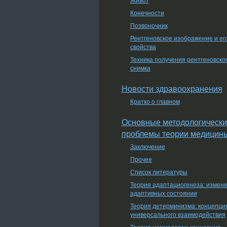
Конечности
Позвоночник
Рентгеновское изображение и ег
свойства
Техника получения рентгеновско
снимка
Новости здравоохранения
Кратко о главном
Основные методологически
проблемы теории медицин
Заключение
Прочее
Список литературы
Теория адаптациогенеза: измен
адаптивных состоянии
Теория детерминизма: концепци
универсального взаимодействия
Теория нормологии: концепция