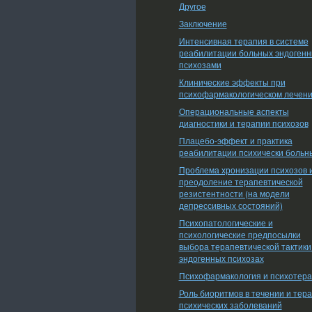
Другое
Заключение
Интенсивная терапия в системе
реабилитации больных эндоген
психозами
Клинические эффекты при
психофармакологическом лечен
Операциональные аспекты
диагностики и терапии психозов
Плацебо-эффект и практика
реабилитации психически больн
Проблема хронизации психозов 
преодоление терапевтической
резистентности (на модели
депрессивных состояний)
Психопатологические и
психологические предпосылки
выбора терапевтической тактики
эндогенных психозах
Психофармакология и психотер
Роль биоритмов в течении и тер
психических заболеваний