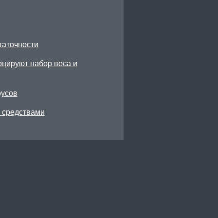
таточности
цируют набор веса и
русов
 средствами