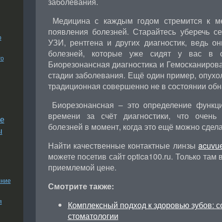
заболевания.
Медицина с каждым годом стремится к ме
появления болезней. Старайтесь уберечь се
о
УЗИ, рентгена и других диагностик, ведь о
болезней, которые уже сидят у вас в 
го
Биорезонансная диагностика и Гемосканиров
стадии заболевания. Ещё один пример, опухо
традиционная совершенно не в состоянии обн
Биорезонансная – это определение функц
времени за счёт диагностики, что очень
е
болезней в момент, когда это ещё можно сдела
ы
Найти качественные контактные линзы
acuvue
можете посетив сайт optica100.ru. Только там
приемлемой цене.
ение
Смотрите также:
я
Комплексный подход к здоровью зубов: 
стоматологии