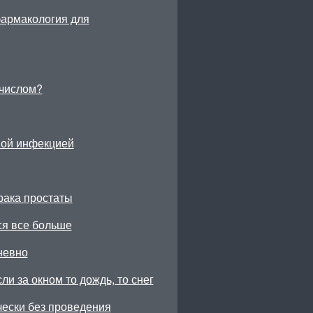
фармакология для
числом?
ной инфекцией
рака простаты
ся все больше
невно
ли за окном то дождь, то снег
чески без проведения