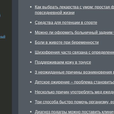
Как выбрать лекарства с умом: простая 
повседневной жизни
й
Средства для потенции в спорте
Можно ли оформить больничный задним 
ьный
Боли в животе при беременности
Шизофрения часто связана с определен
Поддерживаем кожу в тонусе
3 неожиданные причины возникновения 
Детское ожирение – проблема становить
Несколько причин употреблять мед ежед
Три способа быстро помочь организму, ес
Диагноз подагры можно поставить клини