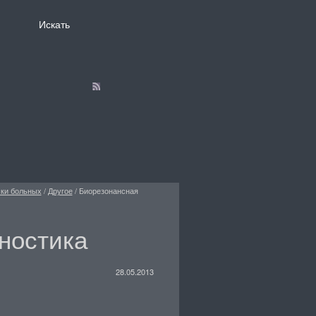
ски больных
/
Другое
/
Биорезонансная
ностика
28.05.2013