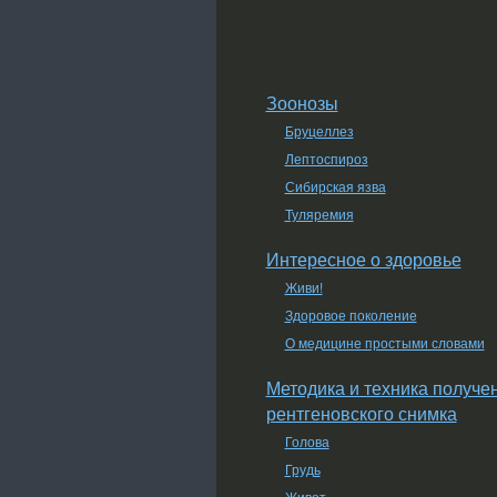
Зоонозы
Бруцеллез
Лептоспироз
Сибирская язва
Туляремия
Интересное о здоровье
Живи!
Здоровое поколение
О медицине простыми словами
Методика и техника получе
рентгеновского снимка
Голова
Грудь
Живот