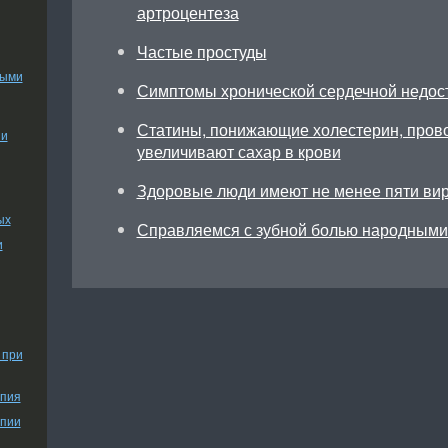
артроцентеза
Частые простуды
ными
Симптомы хронической сердечной недос
Статины, понижающие холестерин, прово
ии
увеличивают сахар в крови
Здоровые люди имеют не менее пяти ви
ых
Справляемся с зубной болью народными
и
 при
апия
апии