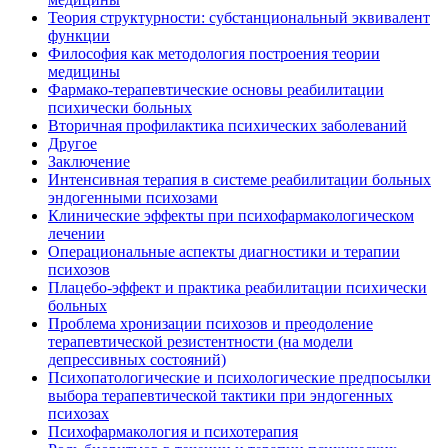
Теория структурности: субстанциональный эквивалент
функции
Философия как методология построения теории
медицины
Фармако-терапевтические основы реабилитации
психически больных
Вторичная профилактика психических заболеваний
Другое
Заключение
Интенсивная терапия в системе реабилитации больных
эндогенными психозами
Клинические эффекты при психофармакологическом
лечении
Операциональные аспекты диагностики и терапии
психозов
Плацебо-эффект и практика реабилитации психически
больных
Проблема хронизации психозов и преодоление
терапевтической резистентности (на модели
депрессивных состояний)
Психопатологические и психологические предпосылки
выбора терапевтической тактики при эндогенных
психозах
Психофармакология и психотерапия