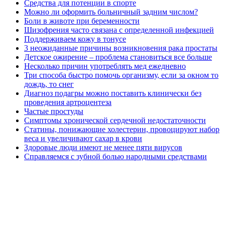
Средства для потенции в спорте
Можно ли оформить больничный задним числом?
Боли в животе при беременности
Шизофрения часто связана с определенной инфекцией
Поддерживаем кожу в тонусе
3 неожиданные причины возникновения рака простаты
Детское ожирение – проблема становиться все больше
Несколько причин употреблять мед ежедневно
Три способа быстро помочь организму, если за окном то
дождь, то снег
Диагноз подагры можно поставить клинически без
проведения артроцентеза
Частые простуды
Симптомы хронической сердечной недостаточности
Статины, понижающие холестерин, провоцируют набор
веса и увеличивают сахар в крови
Здоровые люди имеют не менее пяти вирусов
Справляемся с зубной болью народными средствами