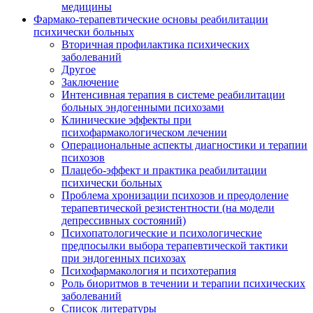
медицины
Фармако-терапевтические основы реабилитации
психически больных
Вторичная профилактика психических
заболеваний
Другое
Заключение
Интенсивная терапия в системе реабилитации
больных эндогенными психозами
Клинические эффекты при
психофармакологическом лечении
Операциональные аспекты диагностики и терапии
психозов
Плацебо-эффект и практика реабилитации
психически больных
Проблема хронизации психозов и преодоление
терапевтической резистентности (на модели
депрессивных состояний)
Психопатологические и психологические
предпосылки выбора терапевтической тактики
при эндогенных психозах
Психофармакология и психотерапия
Роль биоритмов в течении и терапии психических
заболеваний
Список литературы