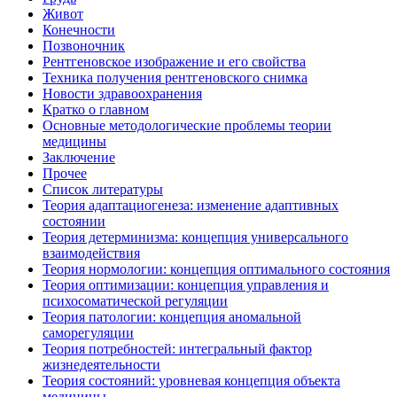
Живот
Конечности
Позвоночник
Рентгеновское изображение и его свойства
Техника получения рентгеновского снимка
Новости здравоохранения
Кратко о главном
Основные методологические проблемы теории
медицины
Заключение
Прочее
Список литературы
Теория адаптациогенеза: изменение адаптивных
состоянии
Теория детерминизма: концепция универсального
взаимодействия
Теория нормологии: концепция оптимального состояния
Теория оптимизации: концепция управления и
психосоматической регуляции
Теория патологии: концепция аномальной
саморегуляции
Теория потребностей: интегральный фактор
жизнедеятельности
Теория состояний: уровневая концепция объекта
медицины