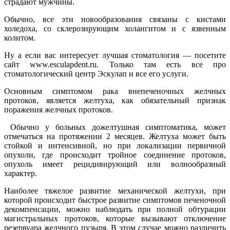
страдают мужчины.
Обычно, все эти новообразования связаны с кистами
холедоха, со склерозирующим холангитом и с язвенным
колитом.
Ну а если вас интересует лучшая стоматология — посетите
сайт www.esculapdent.ru. Только там есть все про
стоматологический центр Эскулап и все его услуги.
Основным симптомом рака внепеченочных желчных
протоков, является желтуха, как обязательный признак
поражения желчных протоков.
Обычно у больных дожелтушная симптоматика, может
отмечаться на протяжении 2 месяцев. Желтуха может быть
стойкой и интенсивной, но при локализации первичной
опухоли, где происходит тройное соединение протоков,
опухоль имеет рецидивирующий или волнообразный
характер.
Наиболее тяжелое развитие механической желтухи, при
которой происходит быстрое развитие симптомов печеночной
декомпенсации, можно наблюдать при полной обтурации
магистральных протоков, которые вызывают отключение
резервуара желчного пузыря. В этом случае можно различить