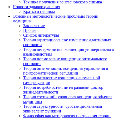
Техника получения рентгеновского снимка
Новости здравоохранения
Кратко о главном
Основные методологические проблемы теории
медицины
Заключение
Прочее
Список литературы
Теория адаптациогенеза: изменение адаптивных
состоянии
Теория детерминизма: концепция универсального
взаимодействия
Теория нормологии: концепция оптимального
состояния
Теория оптимизации: концепция управления и
психосоматической регуляции
Теория патологии: концепция аномальной
саморегуляции
Теория потребностей: интегральный фактор
жизнедеятельности
Теория состояний: уровневая концепция объекта
медицины
Теория структурности: субстанциональный
эквивалент функции
Философия как методология построения теории