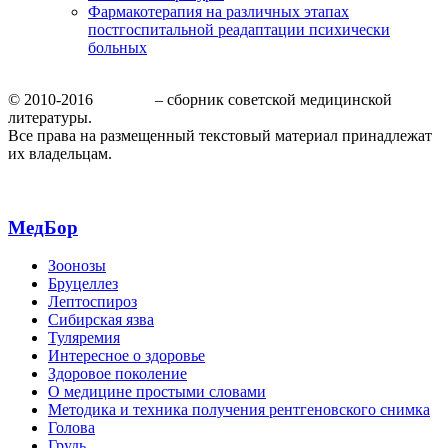
Фармакотерапия на различных этапах
постгоспитальной реадаптации психически
больных
© 2010-2016
МедБор
– сборник советской медицинской
литературы.
Все права на размещенный текстовый материал принадлежат
их владельцам.
МедБор
Зоонозы
Бруцеллез
Лептоспироз
Сибирская язва
Туляремия
Интересное о здоровье
Здоровое поколение
О медицине простыми словами
Методика и техника получения рентгеновского снимка
Голова
Грудь