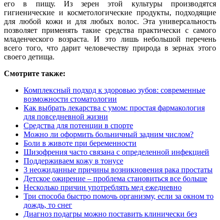
его в пищу. Из зерен этой культуры производятся
гигиенические и косметологические продукты, подходящие
для любой кожи и для любых волос. Эта универсальность
позволяет применять такие средства практически с самого
младенческого возраста. И это лишь небольшой перечень
всего того, что дарит человечеству природа в зернах этого
своего детища.
Смотрите также:
Комплексный подход к здоровью зубов: современные
возможности стоматологии
Как выбрать лекарства с умом: простая фармакология
для повседневной жизни
Средства для потенции в спорте
Можно ли оформить больничный задним числом?
Боли в животе при беременности
Шизофрения часто связана с определенной инфекцией
Поддерживаем кожу в тонусе
3 неожиданные причины возникновения рака простаты
Детское ожирение – проблема становиться все больше
Несколько причин употреблять мед ежедневно
Три способа быстро помочь организму, если за окном то
дождь, то снег
Диагноз подагры можно поставить клинически без