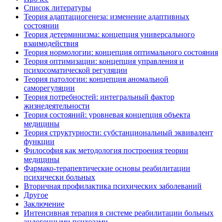
Список литературы
Теория адаптациогенеза: изменение адаптивных
состоянии
Теория детерминизма: концепция универсального
взаимодействия
Теория нормологии: концепция оптимального состояния
Теория оптимизации: концепция управления и
психосоматической регуляции
Теория патологии: концепция аномальной
саморегуляции
Теория потребностей: интегральный фактор
жизнедеятельности
Теория состояний: уровневая концепция объекта
медицины
Теория структурности: субстанциональный эквивалент
функции
Философия как методология построения теории
медицины
Фармако-терапевтические основы реабилитации
психически больных
Вторичная профилактика психических заболеваний
Другое
Заключение
Интенсивная терапия в системе реабилитации больных
эндогенными психозами