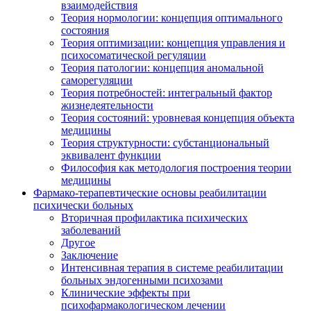
взаимодействия
Теория нормологии: концепция оптимального
состояния
Теория оптимизации: концепция управления и
психосоматической регуляции
Теория патологии: концепция аномальной
саморегуляции
Теория потребностей: интегральный фактор
жизнедеятельности
Теория состояний: уровневая концепция объекта
медицины
Теория структурности: субстанциональный
эквивалент функции
Философия как методология построения теории
медицины
Фармако-терапевтические основы реабилитации
психически больных
Вторичная профилактика психических
заболеваний
Другое
Заключение
Интенсивная терапия в системе реабилитации
больных эндогенными психозами
Клинические эффекты при
психофармакологическом лечении