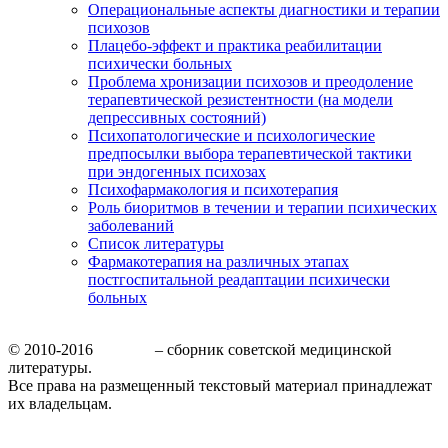
Операциональные аспекты диагностики и терапии
психозов
Плацебо-эффект и практика реабилитации
психически больных
Проблема хронизации психозов и преодоление
терапевтической резистентности (на модели
депрессивных состояний)
Психопатологические и психологические
предпосылки выбора терапевтической тактики
при эндогенных психозах
Психофармакология и психотерапия
Роль биоритмов в течении и терапии психических
заболеваний
Список литературы
Фармакотерапия на различных этапах
постгоспитальной реадаптации психически
больных
© 2010-2016
МедБор
– сборник советской медицинской
литературы.
Все права на размещенный текстовый материал принадлежат
их владельцам.