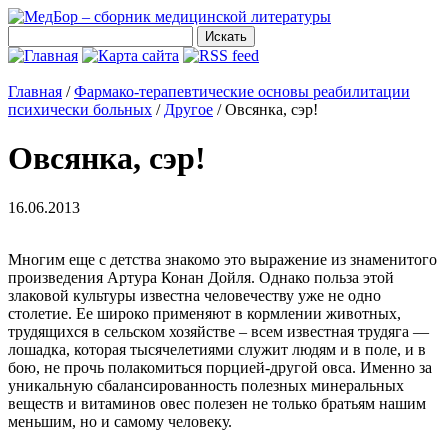
Главная
/
Фармако-терапевтические основы реабилитации
психически больных
/
Другое
/
Овсянка, сэр!
Овсянка, сэр!
16.06.2013
Многим еще с детства знакомо это выражение из знаменитого
произведения Артура Конан Дойля. Однако польза этой
злаковой культуры известна человечеству уже не одно
столетие. Ее широко применяют в кормлении животных,
трудящихся в сельском хозяйстве – всем известная трудяга —
лошадка, которая тысячелетиями служит людям и в поле, и в
бою, не прочь полакомиться порцией-другой овса. Именно за
уникальную сбалансированность полезных минеральных
веществ и витаминов овес полезен не только братьям нашим
меньшим, но и самому человеку.