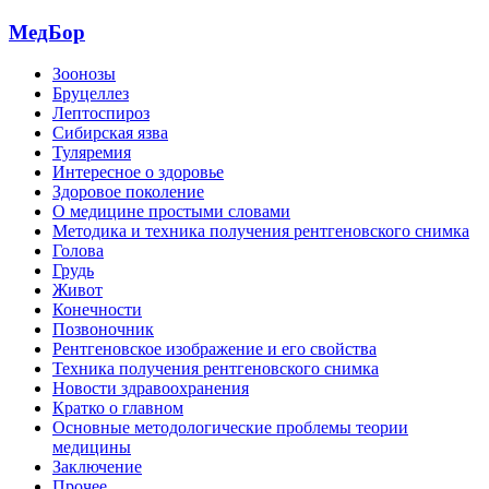
МедБор
Зоонозы
Бруцеллез
Лептоспироз
Сибирская язва
Туляремия
Интересное о здоровье
Здоровое поколение
О медицине простыми словами
Методика и техника получения рентгеновского снимка
Голова
Грудь
Живот
Конечности
Позвоночник
Рентгеновское изображение и его свойства
Техника получения рентгеновского снимка
Новости здравоохранения
Кратко о главном
Основные методологические проблемы теории
медицины
Заключение
Прочее