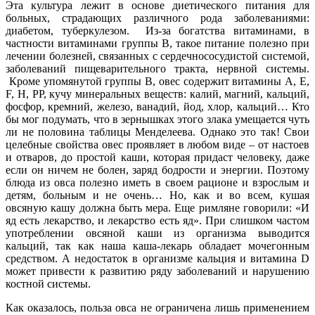
Эта культура лежит в основе диетического питания для
больных, страдающих различного рода заболеваниями:
диабетом, туберкулезом. Из-за богатства витаминами, в
частности витаминами группы B, такое питание полезно при
лечении болезней, связанных с сердечнососудистой системой,
заболеваний пищеварительного тракта, нервной системы.
Кроме упомянутой группы B, овес содержит витамины A, E,
F, H, PP, кучу минеральных веществ: калий, магний, кальций,
фосфор, кремний, железо, ванадий, йод, хлор, кальций… Кто
бы мог подумать, что в зернышках этого злака умещается чуть
ли не половина таблицы Менделеева. Однако это так! Свои
целебные свойства овес проявляет в любом виде – от настоев
и отваров, до простой каши, которая придаст человеку, даже
если он ничем не болен, заряд бодрости и энергии. Поэтому
блюда из овса полезно иметь в своем рационе и взрослым и
детям, больным и не очень… Но, как и во всем, кушая
овсяную кашу должна быть мера. Еще римляне говорили: «И
яд есть лекарство, и лекарство есть яд». При слишком частом
употреблении овсяной каши из организма выводится
кальций, так как наша каша-лекарь обладает мочегонным
средством. А недостаток в организме кальция и витамина D
может привести к развитию ряду заболеваний и нарушению
костной системы.
Как оказалось, польза овса не ограничена лишь применением