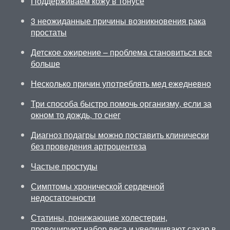
Поддерживаем кожу в тонусе
3 неожиданные причины возникновения рака
простаты
Детское ожирение – проблема становиться все
больше
Несколько причин употреблять мед ежедневно
Три способа быстро помочь организму, если за
окном то дождь, то снег
Диагноз подагры можно поставить клинически
без проведения артроцентеза
Частые простуды
Симптомы хронической сердечной
недостаточности
Статины, понижающие холестерин,
провоцируют набор веса и увеличивают сахар в