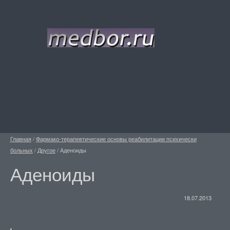
Главная
/
Фармако-терапевтические основы реабилитации психически
больных
/
Другое
/
Аденоиды
Аденоиды
18.07.2013