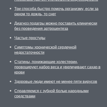
Три способа быстро помочь организму, если за
окном то дождь, то снег
Диагноз подагры можно поставить клинически
без проведения артроцентеза
Частые простуды
Симптомы хронической сердечной
недостаточности
Статины, понижающие холестерин,
провоцируют набор веса и увеличивают сахар в
крови
Здоровые люди имеют не менее пяти вирусов
Справляемся с зубной болью народными
средствами