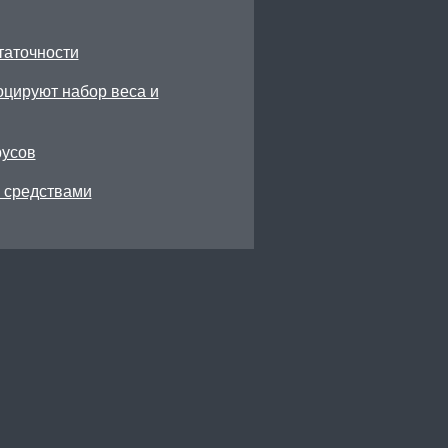
таточности
цируют набор веса и
русов
 средствами