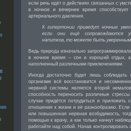
если речь идёт о действиях связанных с умст
в ночное и вечернее время способствует
артериального давления.
о
К гипертонии приведут ночные увес
если они ещё сопровождаются уп
го
напитков, то можете быть уверенными
Ведь природа изначально запрограммировала
в ночное время – сон и хороший отдых, а
наполненный различными приключениями.
е
Иногда достаточно будет лишь соблюдать
ы
организме всё восстановится и несомненн
нервной системы является второй немалов
способность переносить различные стрессы
случае придётся потрудиться и приложить
отношения к жизни и её разнообразию. Если 
ение
или повышенная нервная возбудимость, тогд
я
помощью к врачу, а как только начнут наблю
работайте над собой. Начав контролировать 