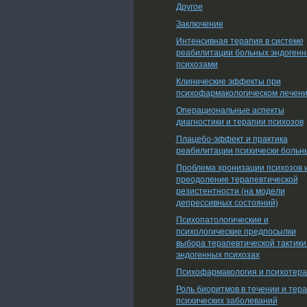
Другое
Заключение
Интенсивная терапия в системе
реабилитации больных эндоген
психозами
Клинические эффекты при
психофармакологическом лечен
Операциональные аспекты
диагностики и терапии психозов
Плацебо-эффект и практика
реабилитации психически больн
Проблема хронизации психозов 
преодоление терапевтической
резистентности (на модели
депрессивных состояний)
Психопатологические и
психологические предпосылки
выбора терапевтической тактики
эндогенных психозах
Психофармакология и психотер
Роль биоритмов в течении и тер
психических заболеваний