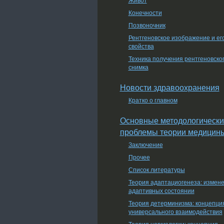
Конечности
Позвоночник
Рентгеновское изображение и ег
свойства
Техника получения рентгеновско
снимка
Новости здравоохранения
Кратко о главном
Основные методологически
проблемы теории медицин
Заключение
Прочее
Список литературы
Теория адаптациогенеза: измен
адаптивных состоянии
Теория детерминизма: концепци
универсального взаимодействия
Теория нормологии: концепция