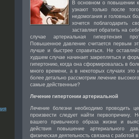
В основном о повышении к
узнают только после тог
недомогания и головных бо
хочется поблагодарить с
заставляет обратить на себ
случае артериальная гипертензия про
Повышенное давление считается первым эт
лучше и быстрее справиться. Не оставляй
худшем случае начинает закрепляться и фор
гипертонию, когда она сформировалась в боле
много времени, а в некоторых случаях это 
более детально рассмотрим лечение высокого
самые действенные?
Лечение гипертонии артериальной
Лечение болезни необходимо проводить це
ния
произвести следует найти первопричину. 
вашего привычного образа жизни и выя
действия повышение артериального да
физическая деятельность связана с работой в