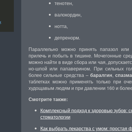
тенотен,
валокордин,
х
нотта,
депренорм.
Параллельно можно принять папазол или 
прилечь и побыть в тишине. Мочегонные сре
можно найти в виде сбора или чая, допускает
но-шпой или папаверином. При сильных го
более сильные средства –
баралгин
,
спазма
таблетках можно применять только при оч
худощавым людям и при давлении 160 и более
Смотрите также:
Комплексный подход к здоровью зубов: 
стоматологии
Как выбрать лекарства с умом: простая 