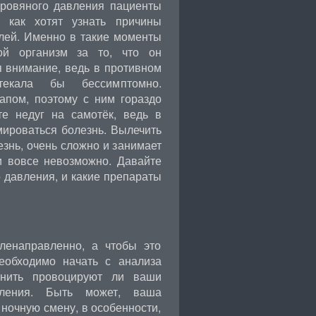
ровяного давления пациенты
о как хотят узнать причины
лей. Именно в такие моменты
вой организм за то, что он
я внимание, ведь в противном
текала бы бессимптомно.
апом, поэтому с ним гораздо
те недуг на самотёк, ведь в
мироваться болезнь. Вылечить
знь, очень сложно и занимает
и вовсе невозможно. Давайте
 давления, и какие препараты
ленаправленно, а чтобы это
Необходимо начать с анализа
снить провоцируют ли ваши
вления. Быть может, ваша
 ночную смену, в особенности,