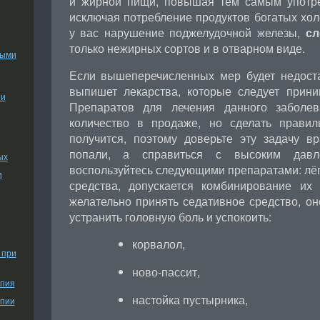
и жирной пищи, повышая тем самым употр
исключая потребление продуктов богатых хол
у вас нарушение поджелудочной железы,
сл
только нежирных сортов и в отварном виде.
ными
Если вышеперечисленных мер будет недост
выпишет лекарства, которые следует прин
ии
Препаратов для лечения данного заболев
количество в продаже, но сделать прави
получится, поэтому доверьте эту задачу 
попали, а справиться с высоким давл
ых
воспользуйтесь следующими препаратами: лё
и
средства, допускается комбинирование их
желательно принять седативное средство, он
устранить головную боль и успокоить:
корвалол,
 при
ново-пассит,
апия
настойка пустырника,
апии