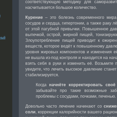
соответствующую методику для саморазви
насчитывается большое количество.
й
Курение
– это болезнь современного мира
сосудов и сердца, гипертонии, а также раку л
от этой пагубной привычки. Повышенное дав
выпечкой, острой, жирной пищей, тонизиру
ьный
Злоупотребление пищей приводит к ожире
веществ, которое ведёт к повышенному давл
уровня жировых компонентов и изменения её
не вышла из-под контроля и находится на нач
взять себя в руки и изменить её. Возьмите 
увидите, что лечить высокое давление стане
стабилизируется.
Когда
начнёте корректировать своё
забывайте про такие возможные забо
проблемы с сосудами, почками, печенью.
Довольно часто лечение начинают со
сниже
соли
, коррекции калорийности вашего рацион