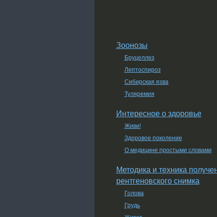
Зоонозы
Бруцеллез
Лептоспироз
Сибирская язва
Туляремия
Интересное о здоровье
Живи!
Здоровое поколение
О медицине простыми словами
Методика и техника получе
рентгеновского снимка
Голова
Грудь
Живот