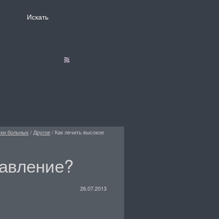
ски больных
/
Другое
/
Как лечить высокое
давление?
26.07.2013