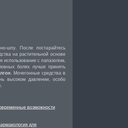
но-шпу. После постарайтесь
дства на растительной основе
ся использование с папазолом,
ловных болях лучше принять
лгон
. Мочегонные средства в
ень высоком давлении, особо
.
современные возможности
фармакология для