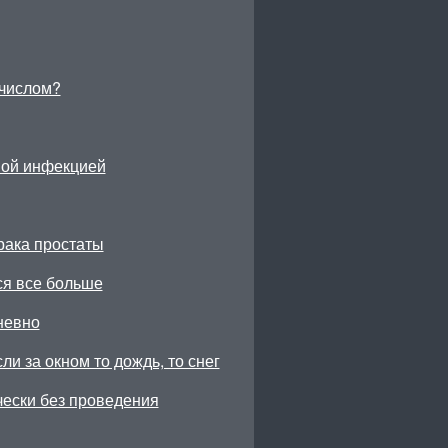
числом?
ной инфекцией
рака простаты
ся все больше
невно
ли за окном то дождь, то снег
чески без проведения