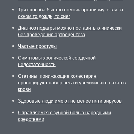
Три способа быстро помочь организму, если за
окном то дождь, то снег
Диагноз подагры можно поставить клинически
без проведения артроцентеза
Частые простуды
Симптомы хронической сердечной
недостаточности
Статины, понижающие холестерин,
провоцируют набор веса и увеличивают сахар в
крови
Здоровые люди имеют не менее пяти вирусов
Справляемся с зубной болью народными
средствами