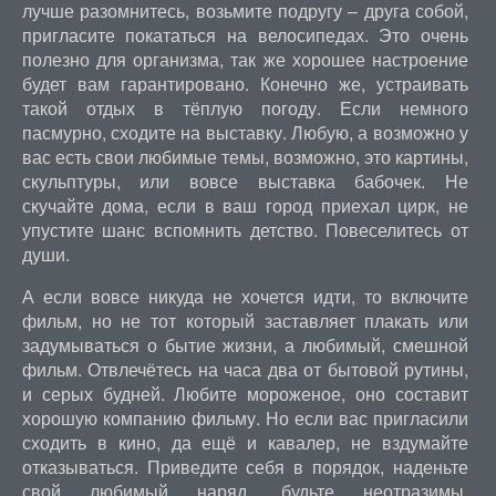
лучше разомнитесь, возьмите подругу – друга собой,
пригласите покататься на велосипедах. Это очень
полезно для организма, так же хорошее настроение
будет вам гарантировано. Конечно же, устраивать
такой отдых в тёплую погоду. Если немного
пасмурно, сходите на выставку. Любую, а возможно у
вас есть свои любимые темы, возможно, это картины,
скульптуры, или вовсе выставка бабочек. Не
скучайте дома, если в ваш город приехал цирк, не
упустите шанс вспомнить детство. Повеселитесь от
души.
А если вовсе никуда не хочется идти, то включите
фильм, но не тот который заставляет плакать или
задумываться о бытие жизни, а любимый, смешной
фильм. Отвлечётесь на часа два от бытовой рутины,
и серых будней. Любите мороженое, оно составит
хорошую компанию фильму. Но если вас пригласили
сходить в кино, да ещё и кавалер, не вздумайте
отказываться. Приведите себя в порядок, наденьте
свой любимый наряд, будьте неотразимы,