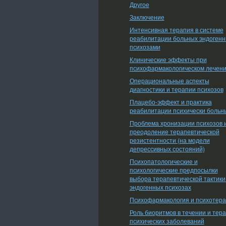
Другое
Заключение
Интенсивная терапия в системе
реабилитации больных эндоген
психозами
Клинические эффекты при
психофармакологическом лечен
Операциональные аспекты
диагностики и терапии психозов
Плацебо-эффект и практика
реабилитации психически больн
Проблема хронизации психозов 
преодоление терапевтической
резистентности (на модели
депрессивных состояний)
Психопатологические и
психологические предпосылки
выбора терапевтической тактики
эндогенных психозах
Психофармакология и психотер
Роль биоритмов в течении и тер
психических заболеваний