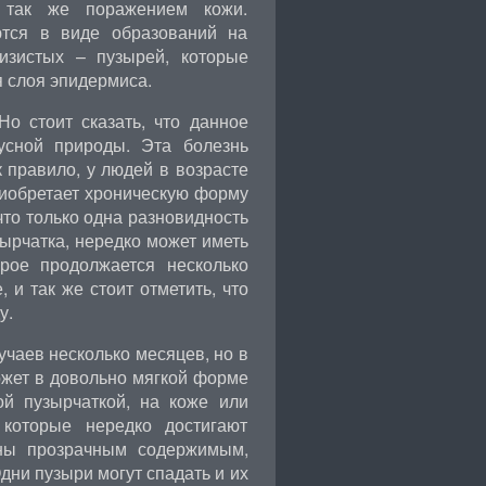
 так же поражением кожи.
тся в виде образований на
изистых – пузырей, которые
я слоя эпидермиса.
о стоит сказать, что данное
усной природы. Эта болезнь
к правило, у людей в возрасте
риобретает хроническую форму
что только одна разновидность
зырчатка, нередко может иметь
орое продолжается несколько
 и так же стоит отметить, что
у.
чаев несколько месяцев, но в
ожет в довольно мягкой форме
ой пузырчаткой, на коже или
 которые нередко достигают
ены прозрачным содержимым,
дни пузыри могут спадать и их