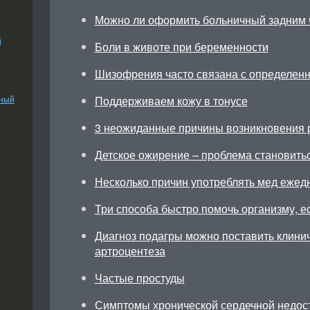
Можно ли оформить больничный задним 
й
Боли в животе при беременности
Шизофрения часто связана с определен
ьный
Поддерживаем кожу в тонусе
3 неожиданные причины возникновения 
Детское ожирение – проблема становить
Несколько причин употреблять мед ежед
Три способа быстро помочь организму, ес
Диагноз подагры можно поставить клини
артроцентеза
Частые простуды
Симптомы хронической сердечной недос