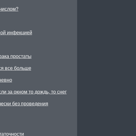
числом?
ной инфекцией
рака простаты
ся все больше
невно
ли за окном то дождь, то снег
чески без проведения
таточности