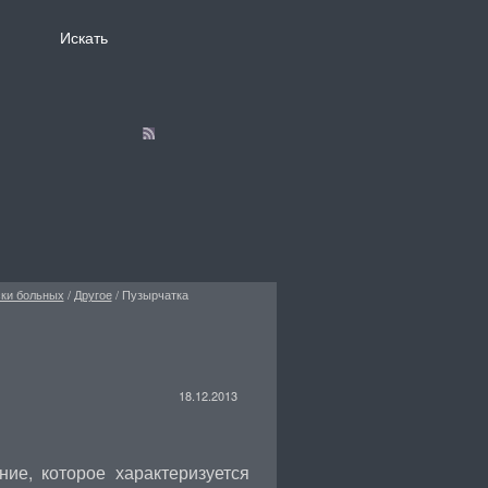
ски больных
/
Другое
/
Пузырчатка
18.12.2013
ние, которое характеризуется