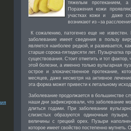
тяжелым протеканием, а
Поражения кожи проявляю
участках кожи и даже сл
возникают из –за расслоени
К сожалению, патогенез еще не известен. Н
заболевание имеет сведения в пользу вир
является наиболее редкой, и развивается, ка
старше сорока-пятидесяти лет. Пузырчатка п
существования. Стоит отметить и тот фактор, 
этой болезни, а именно только вульгарная пу
острое и злокачественное протекание, кот
месяцев, даже несмотря на активное лечение,
эта форма может привести к летальному исход
Заболевание продолжается в большинстве слу
наши дни зафиксировали, что заболевание м
ния
длиться годами. При заболевании вульгарн
слизистых образуются одиночные пузыри,
величины с грецкий орех. Пузыри наполн
которое имеет свойство постепенно мутнеть. О