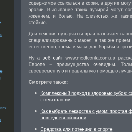
содержимое ссыхаться в корки, а другие могу
эрозии. Высыпание таких пузырей могут со
жжением, и болью. На слизистых же такие
стойкие.
о
Для лечения пузырчатки врач назначает ван
го
специализированных масел, а так же прием 
естественно, крема и мази, для борьбы я эроз
Ну а
веб сайт
www.mediconta.com.ua расск
Европе – преимущества очевидны. Толь
своевременную и правильную помощью лучши
е
ы
Смотрите также:
Комплексный подход к здоровью зубов: 
стоматологии
ение
Как выбрать лекарства с умом: простая 
повседневной жизни
я
Средства для потенции в спорте