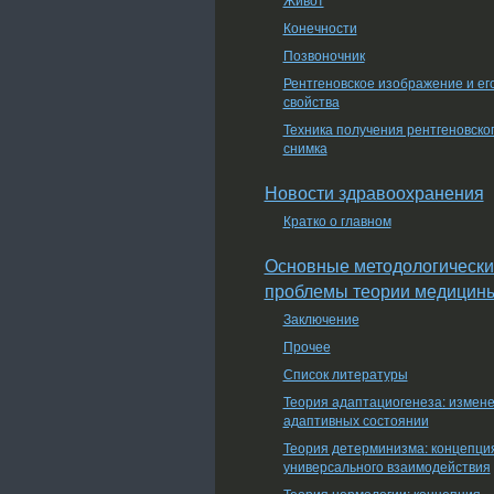
Конечности
Позвоночник
Рентгеновское изображение и ег
свойства
Техника получения рентгеновско
снимка
Новости здравоохранения
Кратко о главном
Основные методологически
проблемы теории медицин
Заключение
Прочее
Список литературы
Теория адаптациогенеза: измен
адаптивных состоянии
Теория детерминизма: концепци
универсального взаимодействия
Теория нормологии: концепция