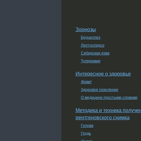
Зоонозы
Бруцеллез
Лептоспироз
Сибирская язва
Туляремия
Интересное о здоровье
Живи!
Здоровое поколение
О медицине простыми словами
Методика и техника получе
рентгеновского снимка
Голова
Грудь
Живот