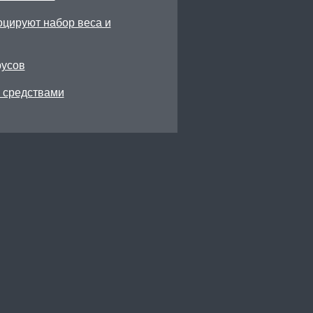
цируют набор веса и
русов
 средствами