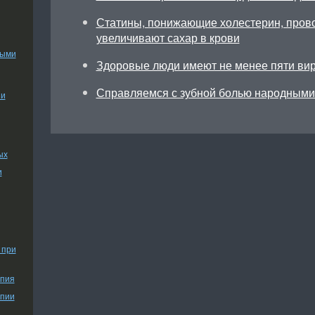
Статины, понижающие холестерин, прово
увеличивают сахар в крови
ными
Здоровые люди имеют не менее пяти ви
Справляемся с зубной болью народными
ии
ых
и
 при
апия
апии