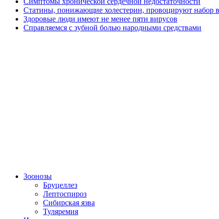
Симптомы хронической сердечной недостаточности
Статины, понижающие холестерин, провоцируют набор ве
Здоровые люди имеют не менее пяти вирусов
Справляемся с зубной болью народными средствами
Зоонозы
Бруцеллез
Лептоспироз
Сибирская язва
Туляремия