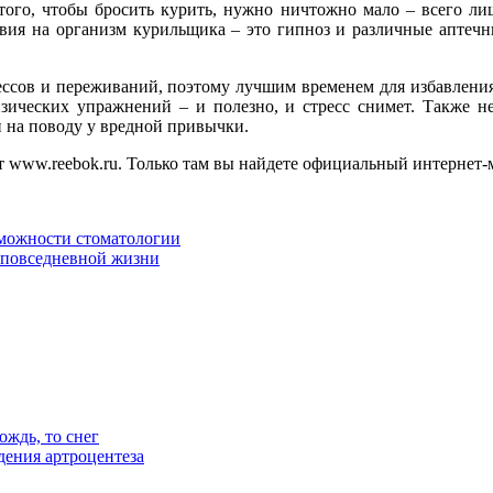
того, чтобы бросить курить, нужно ничтожно мало – всего лиш
твия на организм курильщика – это гипноз и различные аптечн
ессов и переживаний, поэтому лучшим временем для избавлени
зических упражнений – и полезно, и стресс снимет. Также н
ти на поводу у вредной привычки.
 www.reebok.ru. Только там вы найдете официальный интернет-м
зможности стоматологии
я повседневной жизни
ождь, то снег
дения артроцентеза