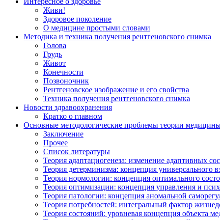
Интересное о здоровье
Живи!
Здоровое поколение
О медицине простыми словами
Методика и техника получения рентгеновского снимка
Голова
Грудь
Живот
Конечности
Позвоночник
Рентгеновское изображение и его свойства
Техника получения рентгеновского снимка
Новости здравоохранения
Кратко о главном
Основные методологические проблемы теории медицин
Заключение
Прочее
Список литературы
Теория адаптациогенеза: изменение адаптивных со
Теория детерминизма: концепция универсального в
Теория нормологии: концепция оптимального сост
Теория оптимизации: концепция управления и псих
Теория патологии: концепция аномальной саморег
Теория потребностей: интегральный фактор жизнед
Теория состояний: уровневая концепция объекта м