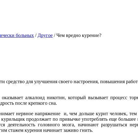
хически больных
/
Другое
/
Чем вредно курение?
ти средство для улучшения своего настроения, повышения рабо
оказывает алкалоид никотин, который вызывает процесс тор
рость после крепкого сна.
снимает нервное напряжение и, чем дольше курит человек, тем
о курильщик продолжает по привычке употреблять еще большее 
ся деятельность головного мозга, начинают разрушаться нер
гим стажем курения начинает заживо гнить.