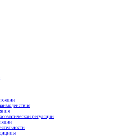
ы
стоянии
заимодействия
ояния
осоматической регуляции
уляции
еятельности
едицины