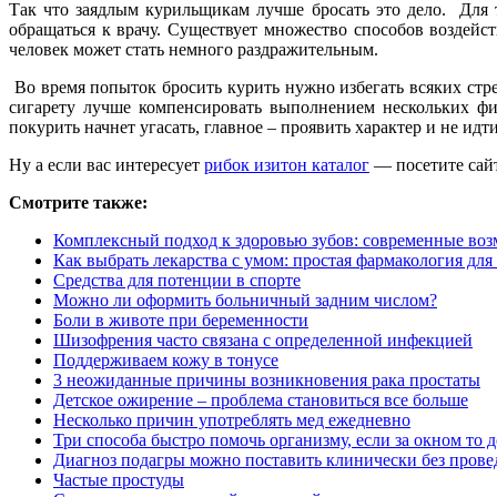
Так что заядлым курильщикам лучше бросать это дело. Для 
обращаться к врачу. Существует множество способов воздейс
человек может стать немного раздражительным.
Во время попыток бросить курить нужно избегать всяких стр
сигарету лучше компенсировать выполнением нескольких фи
покурить начнет угасать, главное – проявить характер и не ид
Ну а если вас интересует
рибок изитон каталог
— посетите сайт
Смотрите также:
Комплексный подход к здоровью зубов: современные во
Как выбрать лекарства с умом: простая фармакология дл
Средства для потенции в спорте
Можно ли оформить больничный задним числом?
Боли в животе при беременности
Шизофрения часто связана с определенной инфекцией
Поддерживаем кожу в тонусе
3 неожиданные причины возникновения рака простаты
Детское ожирение – проблема становиться все больше
Несколько причин употреблять мед ежедневно
Три способа быстро помочь организму, если за окном то д
Диагноз подагры можно поставить клинически без прове
Частые простуды