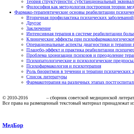
Теория структурности: субстанциональный эквива
Философия как методология построения теории м
Фармако-терапевтические основы реабилитации психиче
Вторичная профилактика психических заболеваний
Другое
Заключение
Интенсивная терапия в системе реабилитации бол
Клинические эффекты при психофармакологическо
Операциональные аспекты диагностики и терапии 
Плацебо-эффект и практика реабилитации психиче
Проблема хронизации психозов и преодоление тера
Психопатологические и психологические предпосы
Психофармакология и психотерапия
Роль биоритмов в течении и терапии психических 
Список литературы
Фармакотерапия на различных этапах постгоспита
© 2010-2016
МедБор
– сборник советской медицинской литера
Все права на размещенный текстовый материал принадлежат и
МедБор