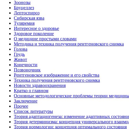
Зоонозы
Бруцеллез
Лептоспироз
Сибирская язва
Туляремия
Интересное о здоровье
Здоровое поколение
О медицине простыми словами
Методика и техника получения рентгеновского снимка
Голова
Грудь
Живот
Конечности
Позвоночник
Рентгеновское изображение и его свойства
Техника получения рентгеновского снимка
Новости здравоохранения
Кратко о главном
Основные методологические проблемы теории медицин
Заключение
Прочее
Список литературы
Теория адаптациогенеза: изменение адаптивных состоян
Теория детерминизма: концепция универсального взаимо
Теория нормологии: концепция оптимального состояния