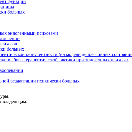
лент функции
едицины
ски больных
ьных эндогенными психозами
м лечении
психозов
ски больных
певтической резистентности (на модели депрессивных состояни
лки выбора терапевтической тактики при эндогенных психозах
заболеваний
льной реадаптации психически больных
туры.
х владельцам.