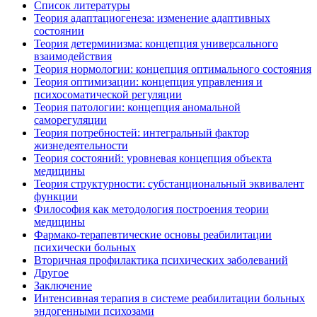
Список литературы
Теория адаптациогенеза: изменение адаптивных
состоянии
Теория детерминизма: концепция универсального
взаимодействия
Теория нормологии: концепция оптимального состояния
Теория оптимизации: концепция управления и
психосоматической регуляции
Теория патологии: концепция аномальной
саморегуляции
Теория потребностей: интегральный фактор
жизнедеятельности
Теория состояний: уровневая концепция объекта
медицины
Теория структурности: субстанциональный эквивалент
функции
Философия как методология построения теории
медицины
Фармако-терапевтические основы реабилитации
психически больных
Вторичная профилактика психических заболеваний
Другое
Заключение
Интенсивная терапия в системе реабилитации больных
эндогенными психозами