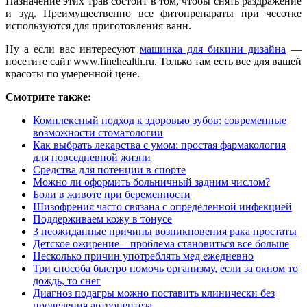
Назначение этих трав состоит в том, чтобы снять раздражение
и зуд. Преимущественно все фитопрепараты при чесотке
используются для приготовления ванн.
Ну а если вас интересуют
машинка для бикини дизайна
—
посетите сайт www.finehealth.ru. Только там есть все для вашей
красоты по умеренной цене.
Смотрите также:
Комплексный подход к здоровью зубов: современные
возможности стоматологии
Как выбрать лекарства с умом: простая фармакология
для повседневной жизни
Средства для потенции в спорте
Можно ли оформить больничный задним числом?
Боли в животе при беременности
Шизофрения часто связана с определенной инфекцией
Поддерживаем кожу в тонусе
3 неожиданные причины возникновения рака простаты
Детское ожирение – проблема становиться все больше
Несколько причин употреблять мед ежедневно
Три способа быстро помочь организму, если за окном то
дождь, то снег
Диагноз подагры можно поставить клинически без
проведения артроцентеза