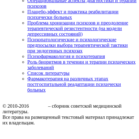
Операциональные аспекты диагностики и терапии
психозов
Плацебо-эффект и практика реабилитации
психически больных
Проблема хронизации психозов и преодоление
терапевтической резистентности (на модели
депрессивных состояний)
Психопатологические и психологические
предпосылки выбора терапевтической тактики
при эндогенных психозах
Психофармакология и психотерапия
Роль биоритмов в течении и терапии психических
заболеваний
Список литературы
Фармакотерапия на различных этапах
постгоспитальной реадаптации психически
больных
© 2010-2016
МедБор
– сборник советской медицинской
литературы.
Все права на размещенный текстовый материал принадлежат
их владельцам.