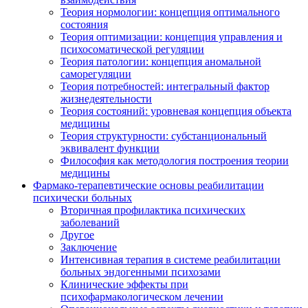
Теория нормологии: концепция оптимального
состояния
Теория оптимизации: концепция управления и
психосоматической регуляции
Теория патологии: концепция аномальной
саморегуляции
Теория потребностей: интегральный фактор
жизнедеятельности
Теория состояний: уровневая концепция объекта
медицины
Теория структурности: субстанциональный
эквивалент функции
Философия как методология построения теории
медицины
Фармако-терапевтические основы реабилитации
психически больных
Вторичная профилактика психических
заболеваний
Другое
Заключение
Интенсивная терапия в системе реабилитации
больных эндогенными психозами
Клинические эффекты при
психофармакологическом лечении