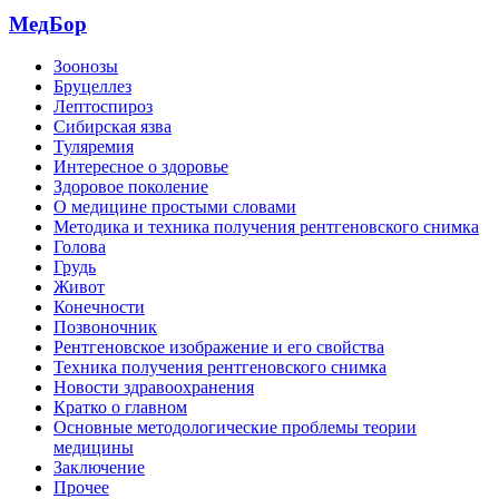
МедБор
Зоонозы
Бруцеллез
Лептоспироз
Сибирская язва
Туляремия
Интересное о здоровье
Здоровое поколение
О медицине простыми словами
Методика и техника получения рентгеновского снимка
Голова
Грудь
Живот
Конечности
Позвоночник
Рентгеновское изображение и его свойства
Техника получения рентгеновского снимка
Новости здравоохранения
Кратко о главном
Основные методологические проблемы теории
медицины
Заключение
Прочее