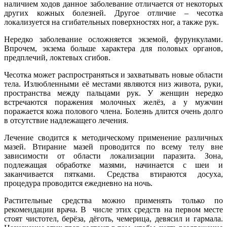
наличием ходов данное заболевание отличается от некоторых
других кожных болезней. Другое отличие – чесотка
локализуется на сгибательных поверхностях ног, а также рук.
Нередко заболевание осложняется экземой, фурункулами.
Впрочем, экзема больше характера для половых органов,
предплечий, локтевых сгибов.
Чесотка может распространяться и захватывать новые области
тела. Излюбленными её местами являются низ живота, руки,
пространства между пальцами рук. У женщин нередко
встречаются поражения молочных желёз, а у мужчин
поражается кожа полового члена. Болезнь длится очень долго
в отсутствие надлежащего лечения.
Лечение сводится к методическому применение различных
мазей. Втирание мазей проводится по всему телу вне
зависимости от области локализации паразита. Зона,
подлежащая обработке мазями, начинается с шеи и
заканчивается пятками. Средства втираются досуха,
процедура проводится ежедневно на ночь.
Растительные средства можно применять только по
рекомендации врача. В числе этих средств на первом месте
стоят чистотел, берёза, дёготь, чемерица, девясил и гармала.