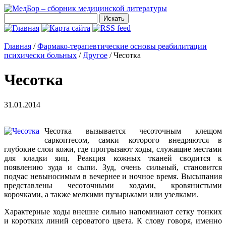
Главная
/
Фармако-терапевтические основы реабилитации
психически больных
/
Другое
/
Чесотка
Чесотка
31.01.2014
Чесотка вызывается чесоточным клещом
саркоптесом, самки которого внедряются в
глубокие слои кожи, где прогрызают ходы, служащие местами
для кладки яиц. Реакция кожных тканей сводится к
появлению зуда и сыпи. Зуд, очень сильный, становится
подчас невыносимым в вечернее и ночное время. Высыпания
представлены чесоточными ходами, кровянистыми
корочками, а также мелкими пузырьками или узелками.
Характерные ходы внешне сильно напоминают сетку тонких
и коротких линий сероватого цвета. К слову говоря, именно