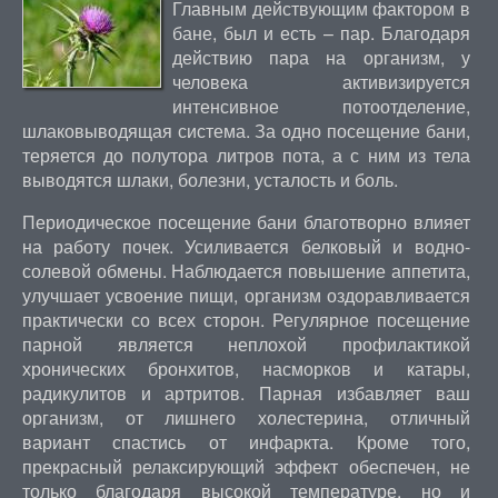
Главным действующим фактором в
бане, был и есть – пар. Благодаря
действию пара на организм, у
человека активизируется
интенсивное потоотделение,
шлаковыводящая система. За одно посещение бани,
теряется до полутора литров пота, а с ним из тела
выводятся шлаки, болезни, усталость и боль.
Периодическое посещение бани благотворно влияет
на работу почек. Усиливается белковый и водно-
солевой обмены. Наблюдается повышение аппетита,
улучшает усвоение пищи, организм оздоравливается
практически со всех сторон. Регулярное посещение
парной является неплохой профилактикой
хронических бронхитов, насморков и катары,
радикулитов и артритов. Парная избавляет ваш
организм, от лишнего холестерина, отличный
вариант спастись от инфаркта. Кроме того,
прекрасный релаксирующий эффект обеспечен, не
только благодаря высокой температуре, но и