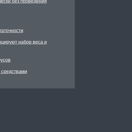
чески без проведения
таточности
цируют набор веса и
русов
 средствами