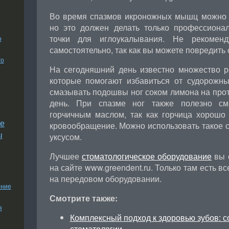
Во время спазмов икроножных мышц можно у
но это должен делать только профессиона
точки для иглоукалывания. Не рекоменд
о
самостоятельно, так как вы можете повредить
го
На сегодняшний день известно множество 
которые помогают избавиться от судорожн
смазывать подошвы ног соком лимона на протя
день. При спазме ног также полезно см
горчичным маслом, так как горчица хорошо 
е
кровообращение. Можно использовать такое с
ы
уксусом.
Лучшее
стоматологическое оборудование
вы с
на сайте www.greendent.ru. Только там есть в
на передовом оборудовании.
ение
Смотрите также:
я
Комплексный подход к здоровью зубов: 
стоматологии