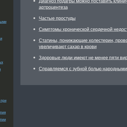
Диагноз подагры можно поставить клини
артроцентеза
Частые простуды
ными
Симптомы хронической сердечной недос
ии
Статины, понижающие холестерин, прово
увеличивают сахар в крови
Здоровые люди имеют не менее пяти ви
ых
Справляемся с зубной болью народными
и
 при
апия
апии