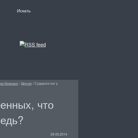
ски больных
/
Другое
/
Судороги ног у
енных, что
редь?
29.03.2014