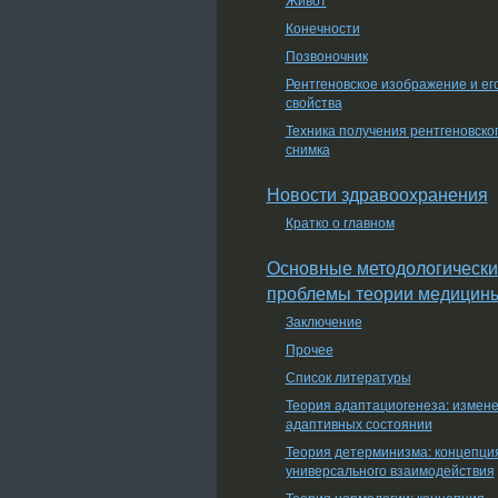
Конечности
Позвоночник
Рентгеновское изображение и ег
свойства
Техника получения рентгеновско
снимка
Новости здравоохранения
Кратко о главном
Основные методологически
проблемы теории медицин
Заключение
Прочее
Список литературы
Теория адаптациогенеза: измен
адаптивных состоянии
Теория детерминизма: концепци
универсального взаимодействия
Теория нормологии: концепция