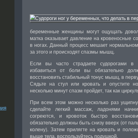
беременные женщины могут ощущать доволь
матка оказывает давление на кровеносные с
в ногах. Данный процесс мешает нормальному 
за этого и происходят спазмы мышц.
Если вы часто страдаете судорогами в 
избавиться от боли вы обязательно дол
восстановить стабильный тонус мышц, в перву
Сядьте на стул или кровать и опустите н
несколько минут спазм пройдет, так как цирку
При всем этом можно несколько раз ущипнут
ния
сделайте легкий массаж, ладонями начн
согреются, и кровоток быстро восстанов
обязательно должны быть снизу вверх (от пальц
колену). Затем прилягте на кровать и полож
выше тела, воспользуйтесь подушкой.