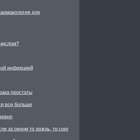
фармакология для
числом?
ной инфекцией
рака простаты
ся все больше
невно
ли за окном то дождь, то снег