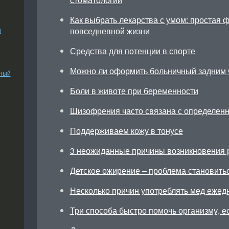
Как выбрать лекарства с умом: простая 
повседневной жизни
й
Средства для потенции в спорте
Можно ли оформить больничный задним 
ьный
Боли в животе при беременности
Шизофрения часто связана с определен
Поддерживаем кожу в тонусе
3 неожиданные причины возникновения 
Детское ожирение – проблема становить
Несколько причин употреблять мед ежед
Три способа быстро помочь организму, ес