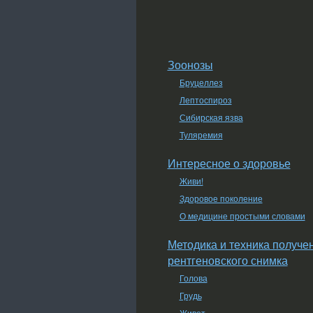
Зоонозы
Бруцеллез
Лептоспироз
Сибирская язва
Туляремия
Интересное о здоровье
Живи!
Здоровое поколение
О медицине простыми словами
Методика и техника получе
рентгеновского снимка
Голова
Грудь
Живот