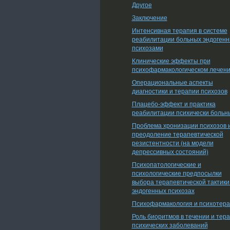
Другое
Заключение
Интенсивная терапия в системе
реабилитации больных эндоген
психозами
Клинические эффекты при
психофармакологическом лечен
Операциональные аспекты
диагностики и терапии психозов
Плацебо-эффект и практика
реабилитации психически больн
Проблема хронизации психозов 
преодоление терапевтической
резистентности (на модели
депрессивных состояний)
Психопатологические и
психологические предпосылки
выбора терапевтической тактики
эндогенных психозах
Психофармакология и психотер
Роль биоритмов в течении и тер
психических заболеваний