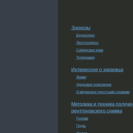
Зоонозы
Бруцеллез
Лептоспироз
Сибирская язва
Туляремия
Интересное о здоровье
Живи!
Здоровое поколение
О медицине простыми словами
Методика и техника получе
рентгеновского снимка
Голова
Грудь
Живот