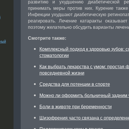
развитию и ухудшению диабетической рет
принимать меры против них. Курение такж
Инфекции ухудшают диабетическую ретинопат
й
реагировать. Лечение катаракты оказывае
поэтому желательно обсудить варианты лечени
Смотрите также:
ьный
Комплексный подход к здоровью зубов: 
стоматологии
Как выбрать лекарства с умом: простая 
повседневной жизни
Средства для потенции в спорте
Можно ли оформить больничный задним 
Боли в животе при беременности
Шизофрения часто связана с определен
Поддерживаем кожу в тонусе