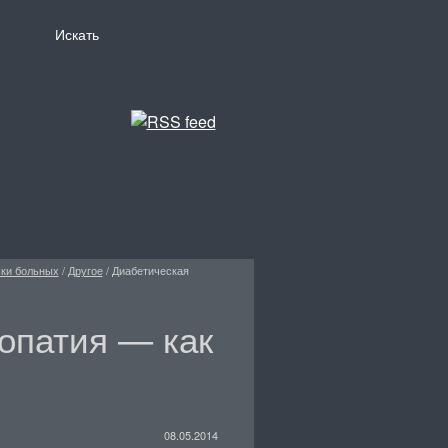
ски больных
/
Другое
/
Диабетическая
опатия — как
08.05.2014