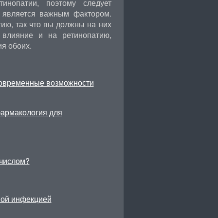
инопатии, поэтому следует
е является важным фактором.
ию, так что вы должны на них
т влияние и на ретинопатию,
я обоих.
современные возможности
фармакология для
числом?
ной инфекцией