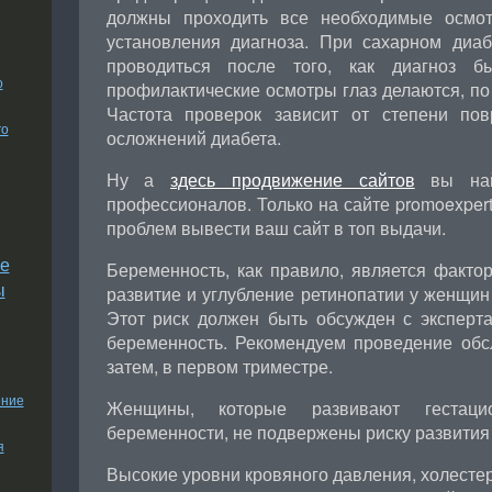
должны проходить все необходимые осмот
установления диагноза. При сахарном диа
проводиться после того, как диагноз б
о
профилактические осмотры глаз делаются, по 
Частота проверок зависит от степени пов
го
осложнений диабета.
Ну а
здесь продвижение сайтов
вы най
профессионалов. Только на сайте promoexpert
проблем вывести ваш сайт в топ выдачи.
е
Беременность, как правило, является факто
ы
развитие и углубление ретинопатии у женщин
Этот риск должен быть обсужден с эксперт
беременность. Рекомендуем проведение обсл
затем, в первом триместре.
ение
Женщины, которые развивают гестац
беременности, не подвержены риску развития
я
Высокие уровни кровяного давления, холесте