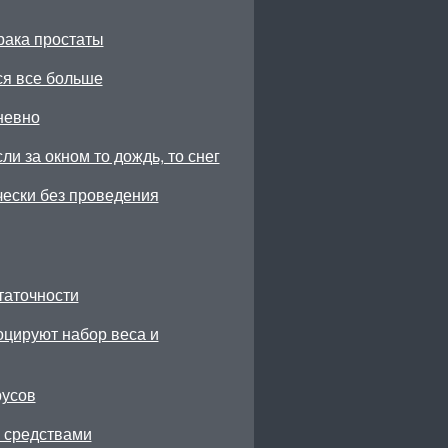
рака простаты
ся все больше
невно
ли за окном то дождь, то снег
чески без проведения
таточности
цируют набор веса и
русов
 средствами