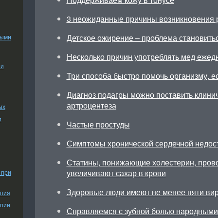
3 неожиданные причины возникновения 
Детское ожирение – проблема становить
ными
Несколько причин употреблять мед ежед
ии
Три способа быстро помочь организму, ес
Диагноз подагры можно поставить клини
артроцентеза
ых
и
Частые простуды
Симптомы хронической сердечной недос
Статины, понижающие холестерин, прово
увеличивают сахар в крови
 при
Здоровые люди имеют не менее пяти ви
апия
апии
Справляемся с зубной болью народными