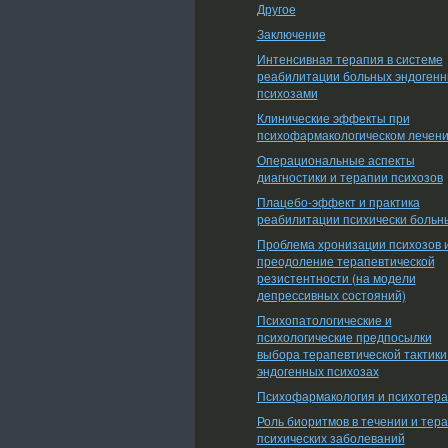
Другое
Заключение
Интенсивная терапия в системе
реабилитации больных эндоген
психозами
Клинические эффекты при
психофармакологическом лечен
Операциональные аспекты
диагностики и терапии психозов
Плацебо-эффект и практика
реабилитации психически больн
Проблема хронизации психозов 
преодоление терапевтической
резистентности (на модели
депрессивных состояний)
Психопатологические и
психологические предпосылки
выбора терапевтической тактики
эндогенных психозах
Психофармакология и психотер
Роль биоритмов в течении и тер
психических заболеваний