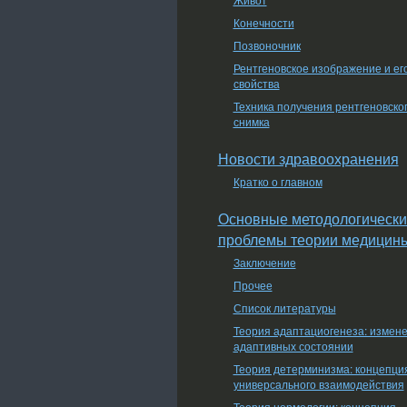
Конечности
Позвоночник
Рентгеновское изображение и ег
свойства
Техника получения рентгеновско
снимка
Новости здравоохранения
Кратко о главном
Основные методологически
проблемы теории медицин
Заключение
Прочее
Список литературы
Теория адаптациогенеза: измен
адаптивных состоянии
Теория детерминизма: концепци
универсального взаимодействия
Теория нормологии: концепция