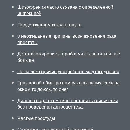
Шизофрения часто связана с определенной
инфекцией
Поддерживаем кожу в тонусе
3 неожиданные причины возникновения рака
простаты
Детское ожирение – проблема становиться все
больше
Несколько причин употреблять мед ежедневно
Три способа быстро помочь организму, если за
окном то дождь, то снег
Диагноз подагры можно поставить клинически
без проведения артроцентеза
Частые простуды
Симптомы хронической сердечной