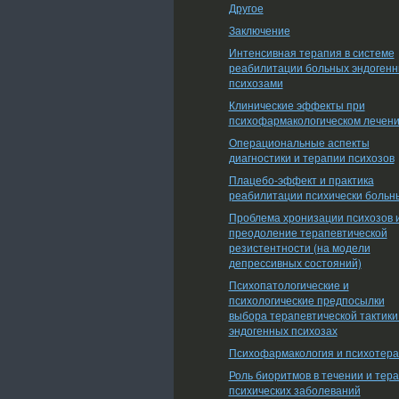
Другое
Заключение
Интенсивная терапия в системе
реабилитации больных эндоген
психозами
Клинические эффекты при
психофармакологическом лечен
Операциональные аспекты
диагностики и терапии психозов
Плацебо-эффект и практика
реабилитации психически больн
Проблема хронизации психозов 
преодоление терапевтической
резистентности (на модели
депрессивных состояний)
Психопатологические и
психологические предпосылки
выбора терапевтической тактики
эндогенных психозах
Психофармакология и психотер
Роль биоритмов в течении и тер
психических заболеваний