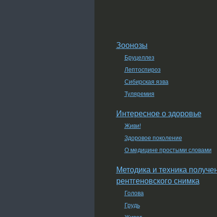
Зоонозы
Бруцеллез
Лептоспироз
Сибирская язва
Туляремия
Интересное о здоровье
Живи!
Здоровое поколение
О медицине простыми словами
Методика и техника получе
рентгеновского снимка
Голова
Грудь
Живот