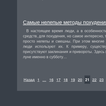
Самые нелепые методы похудени
В настоящее время люди, а в особенност
средств, для похудения, но самое интересно, 
просто нелепы и смешны. При этом многие с
люди используют их. К примеру, существ
присутствуют заклинания и привороты. Здес
луне именно в субботу…
Назад
1
…
16
17
18
19
20
21
22
23