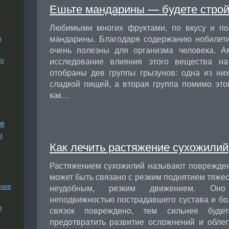
Ешьте мандарины — будете строй
Любимыми многих фруктами, по вкусу и по
мандарины. Благодаря содержанию нобиле
о
очень полезны для организма человека. А
го
исследование влияния этого вещества на
отобраны дев группы грызунов: одна из ни
сладкой пищей, а вторая группа помимо это
как…
е
ы
Как лечить растяжение сухожилий
Растяжением сухожилий называют поврежден
может быть связано с резким поднятием тяже
ение
неудобным, резким движением. Оно
неподвижностью пострадавшего сустава и бо
я
связок повреждено, тем сильнее буде
предотвратить развитие осложнений и облег