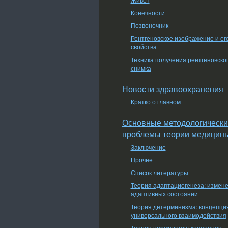
Конечности
Позвоночник
Рентгеновское изображение и ег
свойства
Техника получения рентгеновско
снимка
Новости здравоохранения
Кратко о главном
Основные методологически
проблемы теории медицин
Заключение
Прочее
Список литературы
Теория адаптациогенеза: измен
адаптивных состоянии
Теория детерминизма: концепци
универсального взаимодействия
Теория нормологии: концепция