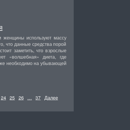
я
и женщины используют массу
то, что данные средства порой
тоит заметить, что взрослые
ует «волшебная» диета, где
ь же необходимо на убывающей
24
25
26
…
37
Далее