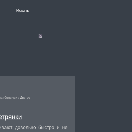
ски больных
/
Другое
етрянки
живают довольно быстро и не