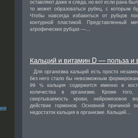
оставляют даже и следа, но вот если рана был
то может образоваться рубец, с которым бу
Чтобы навсегда избавиться от рубцов пос
контурной пластикой. Представленный м
атрофических рубцах —…
Кальций и витамин D — польза и 
Для организма кальций есть просто незам
без него стало бы невозможным формировани
99 % кальция содержится именно в кост
количества в организме. Кроме того,
свертываемость крови, нейромязовое воз
действие гормонов. Основной причиной о
ния
недостаток кальция в организме. Кальций…