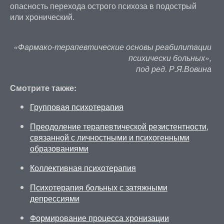
опасность перехода острого психоза в подострый
или хронический.
«Фармако-терапевтические основы реабилитации
психически больных»,
под ред. Р.Я.Вовина
Смотрите также:
Групповая психотерапия
Преодоление терапевтической резистентности,
связанной с личностными и психогенными
образованиями
Коллективная психотерапия
Психотерапия больных с затяжными
депрессиями
Формирование процесса хронизации