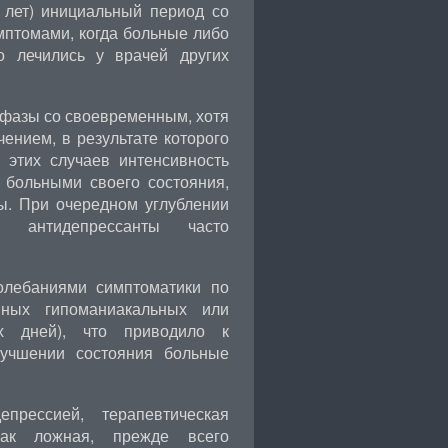
5 лет) инициальный период со
птомами, когда больные либо
 лечились у врачей других
 фазы со своевременным, хотя
ением, в результате которого
 этих случаев интенсивность
 больными своего состояния,
ы. При очередном углублении
я антидепрессанты часто
олебаниями симптоматики по
нных гипоманиакальных или
их дней), что приводило к
лучшении состояния больные
прессией, терапевтическая
 как ложная, прежде всего