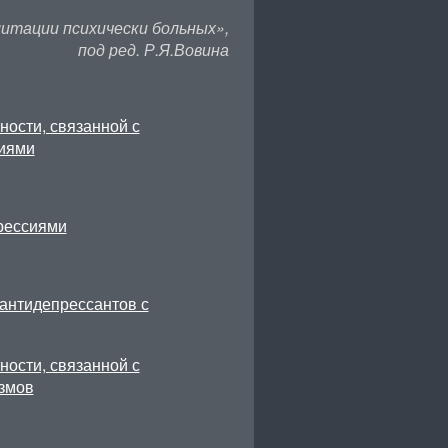
итации психически больных»,
под ред. Р.Я.Вовина
ности, связанной с
иями
рессиями
антидепрессантов с
ности, связанной с
змов