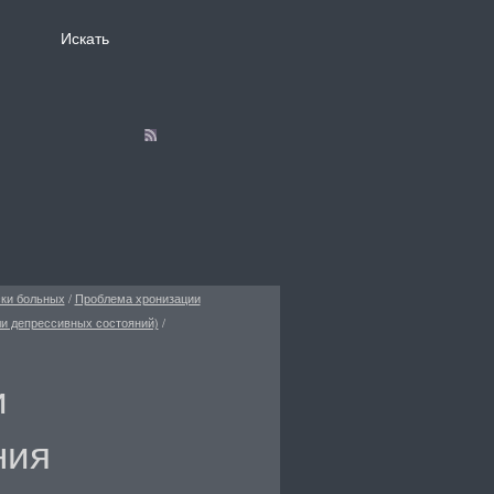
ски больных
/
Проблема хронизации
ли депрессивных состояний)
/
и
ния