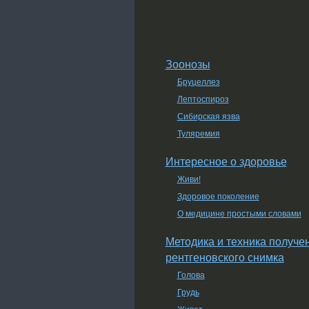
Зоонозы
Бруцеллез
Лептоспироз
Сибирская язва
Туляремия
Интересное о здоровье
Живи!
Здоровое поколение
О медицине простыми словами
Методика и техника получе
рентгеновского снимка
Голова
Грудь
Живот