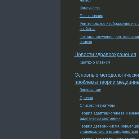
Конечности
Позвоночник
Рентгеновское изображение и ег
свойства
Техника получения рентгеновско
снимка
Новости здравоохранения
Кратко о главном
Основные методологически
проблемы теории медицин
Заключение
Прочее
Список литературы
Теория адаптациогенеза: измен
адаптивных состоянии
Теория детерминизма: концепци
универсального взаимодействия
Теория нормологии: концепция