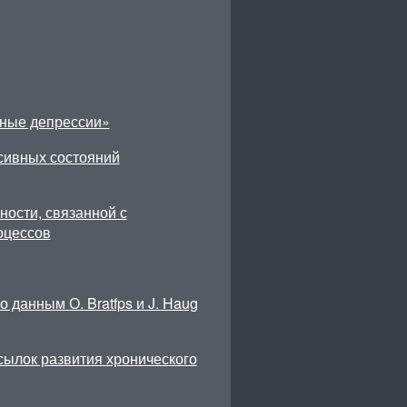
тные депрессии»
сивных состояний
ности, связанной с
оцессов
 данным О. Bratfps и J. Haug
сылок развития хронического