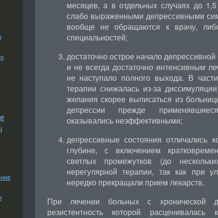
месяцев, а в отдельных случаях до 1,
слабо выраженными депрессивными сим
вообще не обращаются к врачу, либо
специальностей;
о
достаточно острое начало депрессивной
го
и не всегда достаточно интенсивным леч
не наступало полного выхода. В части
терапии снижалась из-за диссимуляции
желания скорее выписаться из больниц
депрессии прежде применявшиес
е
оказывались неэффективными;
ы
депрессивные состояния отличались к
глубине, с включением кратковреме
светлых промежутков (до нескольк
нерегулярной терапии, так как при у
ение
нередко прекращали прием лекарств.
я
При лечении больных с хронической де
резистентность которой расценивалась