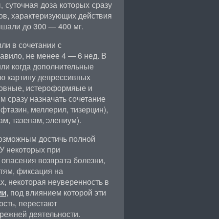
 суточная доза которых сразу
ов, характеризующих действия
шали до 300 — 400 мг.
ли в сочетании с
вило, не менее 4 — 6 нед. В
или когда дополнительные
ю картину депрессивных
овные, истероформяые и
м сразу назначать сочетание
фтазин, меллерил, тизерцин),
м, тазепам, элениум).
возможным достичь полной
У некоторых при
опасения возврата болезни,
тям, фиксация на
, некоторая неуверенность в
ии
, под влиянием которой эти
ость, перестают
прежней деятельности.