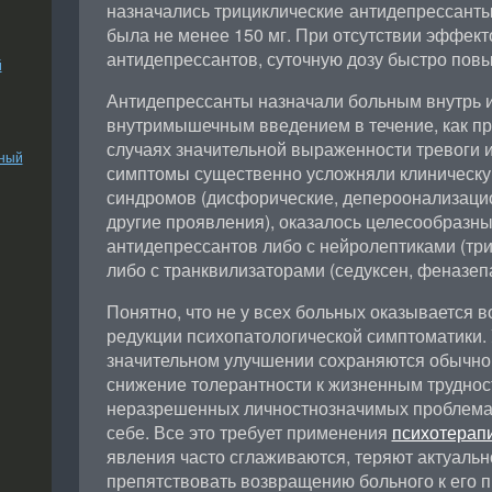
назначались трициклические антидепрессанты,
была не менее 150 мг. При отсутствии эффект
антидепрессантов, суточную дозу быстро повы
й
Антидепрессанты назначали больным внутрь и
внутримышечным введением в течение, как пра
случаях значительной выраженности тревоги 
ьный
симптомы существенно усложняли клиническу
синдромов (дисфорические, депероонализаци
другие проявления), оказалось целесообразны
антидепрессантов либо с нейролептиками (три
либо с транквилизаторами (седуксен, феназепа
Понятно, что не у всех больных оказывается 
редукции психопатологической симптоматики. 
значительном улучшении сохраняются обычно 
снижение толерантности к жизненным труднос
неразрешенных личностнозначимых проблемах
себе. Все это требует применения
психотерап
явления часто сглаживаются, теряют актуальн
препятствовать возвращению больного к его 