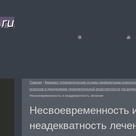
Главная
/
Фармако-терапевтические основы реабилитации психиче
психозов и преодоление терапевтической резистентности (на моде
Несвоевременность и неадекватность лечения
Несвоевременность 
неадекватность лече