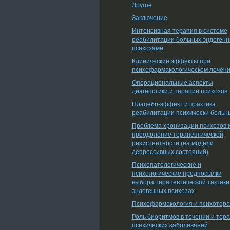
Другое
Заключение
Интенсивная терапия в системе
реабилитации больных эндоген
психозами
Клинические эффекты при
психофармакологическом лечен
Операциональные аспекты
диагностики и терапии психозов
Плацебо-эффект и практика
реабилитации психически больн
Проблема хронизации психозов 
преодоление терапевтической
резистентности (на модели
депрессивных состояний)
Психопатологические и
психологические предпосылки
выбора терапевтической тактики
эндогенных психозах
Психофармакология и психотер
Роль биоритмов в течении и тер
психических заболеваний