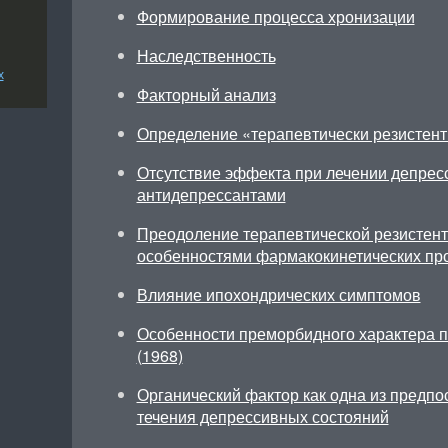
Формирование процесса хронизации
Наследственность
х
Факторный анализ
Определение «терапевтически резистен
Отсутствие эффекта при лечении депрес
антидепрессантами
Преодоление терапевтической резистент
особенностями фармакокинетических пр
Влияние ипохондрических симптомов
Особенности преморбидного характера по
(1968)
Органический фактор как одна из предпо
течения депрессивных состояний