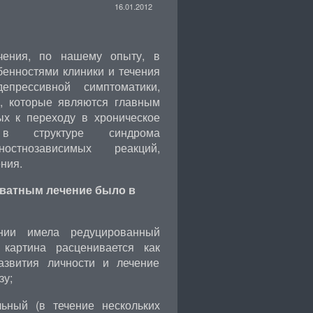
16.01.2012
чения, по нашему опыту, в
енностями клиники и течения
епрессивной симптоматики,
х, которые являются главным
ых к переходу в хроническое
 в структуре синдрома
ностнозависимых реакций,
ния.
кватным лечение было в
нии имела редуцированный
 картина расценивается как
азвития личности и лечение
зу;
ьный (в течение нескольких