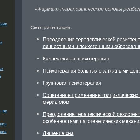
«Фармако-терапевтические основы реабил
ными
Смотрите также:
Преодоление терапевтической резистент
ии
личностными и психогенными образован
Коллективная психотерапия
ых
Психотерапия больных с затяжными деп
и
Групповая психотерапия
Сочетанное применение трициклических 
меридилом
 при
Преодоление терапевтической резистент
особенностями патогенетических механи
апия
апии
Лишение сна