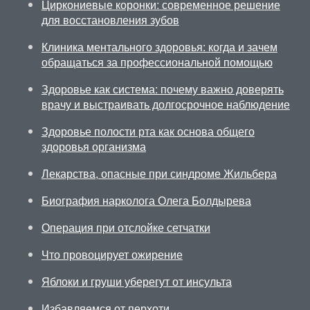
Циркониевые коронки: современное решение
для восстановления зубов
Клиника ментального здоровья: когда и зачем
обращаться за профессиональной помощью
Здоровье как система: почему важно доверять
врачу и выстраивать долгосрочное наблюдение
Здоровье полости рта как основа общего
здоровья организма
Лекарства, опасные при синдроме Жильбера
Биография нарколога Олега Болдырева
Операция при отслойке сетчатки
Что провоцирует ожирение
Яблоки и груши уберегут от инсульта
Избавляемся от перхоти