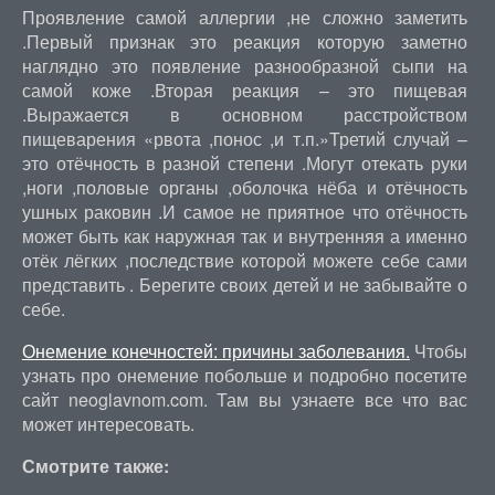
Проявление самой аллергии ,не сложно заметить
.Первый признак это реакция которую заметно
наглядно это появление разнообразной сыпи на
самой коже .Вторая реакция – это пищевая
.Выражается в основном расстройством
пищеварения «рвота ,понос ,и т.п.»Третий случай –
это отёчность в разной степени .Могут отекать руки
,ноги ,половые органы ,оболочка нёба и отёчность
ушных раковин .И самое не приятное что отёчность
может быть как наружная так и внутренняя а именно
отёк лёгких ,последствие которой можете себе сами
представить . Берегите своих детей и не забывайте о
себе.
Онемение конечностей: причины заболевания.
Чтобы
узнать про онемение побольше и подробно посетите
сайт neoglavnom.com. Там вы узнаете все что вас
может интересовать.
Смотрите также: