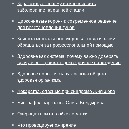
Кератоконус: почему важно выявить
заболевание на ранней стадии
Циркониевые коронки: современное решение
для восстановления зубов
Клиника ментального здоровья: когда и зачем
обращаться за профессиональной помощью
Здоровье как система: почему важно доверять
врачу и выстраивать долгосрочное наблюдение
Здоровье полости рта как основа общего
здоровья организма
Лекарства, опасные при синдроме Жильбера
Биография нарколога Олега Болдырева
Операция при отслойке сетчатки
Что провоцирует ожирение