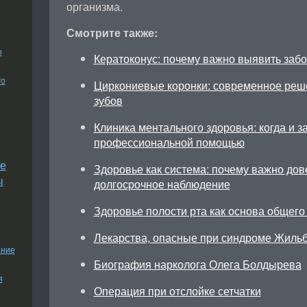
организма.
Смотрите также:
о
Кератоконус: почему важно выявить заб
го
Циркониевые коронки: современное реш
зубов
Клиника ментального здоровья: когда и з
профессиональной помощью
е
Здоровье как система: почему важно дов
ы
долгосрочное наблюдение
Здоровье полости рта как основа общего
Лекарства, опасные при синдроме Жиль
ение
Биография нарколога Олега Болдырева
я
Операция при отслойке сетчатки