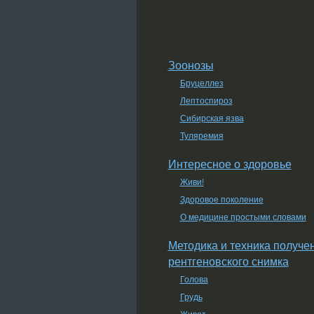
Зоонозы
Бруцеллез
Лептоспироз
Сибирская язва
Туляремия
Интересное о здоровье
Живи!
Здоровое поколение
О медицине простыми словами
Методика и техника получе
рентгеновского снимка
Голова
Грудь
Живот