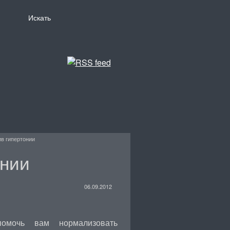
ив гипертонии
онии
06.09.2012
омочь вам нормализовать