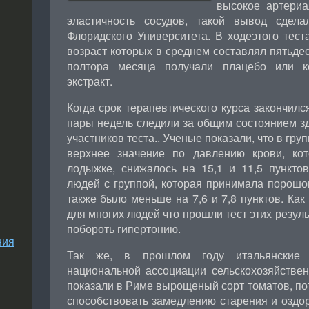
высокое артериа
эластичность сосудов, такой вывод сдел
Флоридского Университета. В ходеэтого тест
возраст которых в среднем составлял пятьдес
полтора месяца получали плацебо или к
экстракт.
Когда срок терапевтического курса закончилс
пары недель следили за общим состоянием з
участников теста.. Ученые показали, что в груп
верхнее значение по давлению крови, ко
лодыжке, снижалось на 15,1 и 11,5 пункт
людей с группой, которая принимала порошо
также было меньше на 7,6 и 7,8 пунктов. Как 
для многих людей что прошли тест этих резуль
побороть гипертонию.
ния
Так же, в прошлом году итальянские 
национальной ассоциации сельскохозяйственн
показали в Риме вырощеный сорт томатов, пот
способствовать замедлению старения и оздо