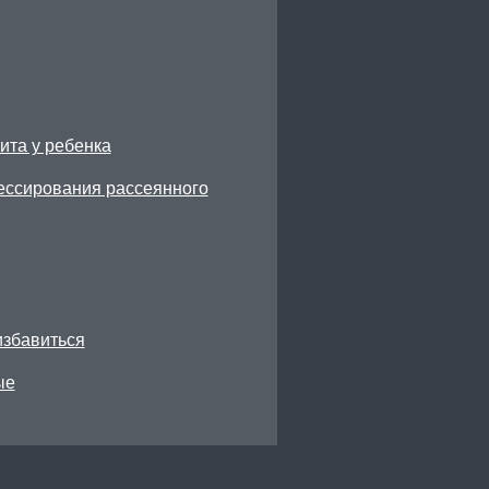
ита у ребенка
рессирования рассеянного
избавиться
ые