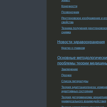
Конечности
Позвоночник
Рентгеновское изображение и ег
свойства
Техника получения рентгеновско
снимка
Новости здравоохранения
Кратко о главном
Основные методологически
проблемы теории медицин
Заключение
Прочее
Список литературы
Теория адаптациогенеза: измен
адаптивных состоянии
Теория детерминизма: концепци
универсального взаимодействия
Теория нормологии: концепция