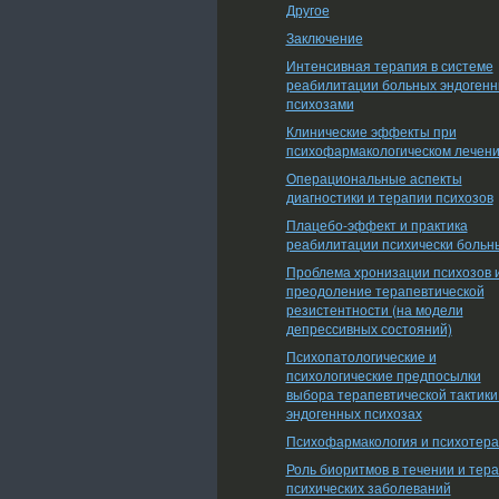
Другое
Заключение
Интенсивная терапия в системе
реабилитации больных эндоген
психозами
Клинические эффекты при
психофармакологическом лечен
Операциональные аспекты
диагностики и терапии психозов
Плацебо-эффект и практика
реабилитации психически больн
Проблема хронизации психозов 
преодоление терапевтической
резистентности (на модели
депрессивных состояний)
Психопатологические и
психологические предпосылки
выбора терапевтической тактики
эндогенных психозах
Психофармакология и психотер
Роль биоритмов в течении и тер
психических заболеваний