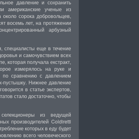
льное давление и сохранить
али американские ученые из
а около сорока добровольцев,
ят восемь лет, на протяжении
онцентрированный арбузный
я, специалисты еще в течение
доровья и самочувствием всех
пе, которая получала екстракт,
торое измерялось на руке и
ов по сравнению с давлением
к-пустышку. Нижнее давление
говорится в статье экспертов,
татов стало достаточно, чтобы
селекционеры из ведущей
ых производителей Coldiretti
ребление которых в еду будет
ровлению всего человеческого