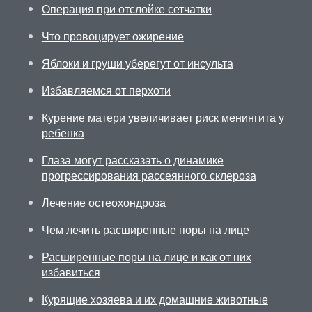
Операция при отслойке сетчатки
Что провоцирует ожирение
Яблоки и груши уберегут от инсульта
Избавляемся от перхоти
Курение матери увеличивает риск менингита у
ребенка
Глаза могут рассказать о динамике
прогрессирования рассеянного склероза
Лечение остеохондроза
Чем лечить расширенные поры на лице
Расширенные поры на лице и как от них
избавиться
Курящие хозяева и их домашние животные