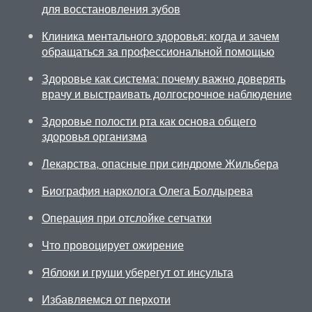
для восстановления зубов
Клиника ментального здоровья: когда и зачем
обращаться за профессиональной помощью
Здоровье как система: почему важно доверять
врачу и выстраивать долгосрочное наблюдение
Здоровье полости рта как основа общего
здоровья организма
Лекарства, опасные при синдроме Жильбера
Биография нарколога Олега Болдырева
Операция при отслойке сетчатки
Что провоцирует ожирение
Яблоки и груши уберегут от инсульта
Избавляемся от перхоти